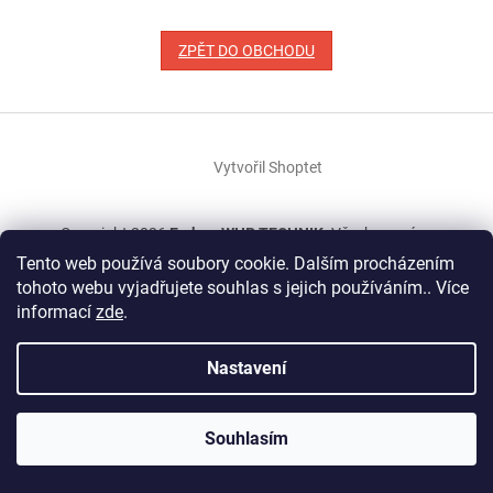
ZPĚT DO OBCHODU
Z
á
Vytvořil Shoptet
p
a
t
Copyright 2026
E-shop WHP TECHNIK
. Všechna práva
í
vyhrazena.
Tento web používá soubory cookie. Dalším procházením
tohoto webu vyjadřujete souhlas s jejich používáním.. Více
informací
zde
.
Nastavení
Souhlasím