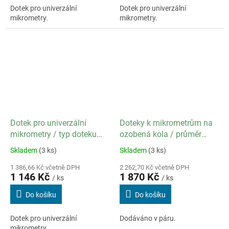
Dotek pro univerzální
Dotek pro univerzální
mikrometry.
mikrometry.
Dotek pro univerzální
Doteky k mikrometrům na
mikrometry / typ doteku
ozobená kola / průměr
Úzký
kuličky 1,0 mm / modul 0,6
Skladem
(3 ks)
Skladem
(3 ks)
až 0,65
1 386,66 Kč včetně DPH
2 262,70 Kč včetně DPH
1 146 Kč
1 870 Kč
/ ks
/ ks
Do košíku
Do košíku
Dotek pro univerzální
Dodáváno v páru.
mikrometry.