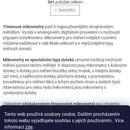
r
361
položek celkem
v
á
l
NAHORU
n
á
k
o
d
v
a
Třmenové mikrometry
patří k nejpoužívanějším strojírenským
á
c
měřidlům. Vyrábí v analogovém, digitálním provedení i s možností
n
í
připojení úchylkoměru. Mikrometry pro měření vnějších rozměrů
í
p
můžeme nabídnout v celé škále velikostí a s nejrůznějšími typy
r
měřicích doteků.
v
k
Mikrometry se speciálními typy doteků
výrazně rozšiřují možnosti
y
měření pomocí těchto měřidel. K dispozici jsou mikrometry s kulovými
v
doteky, s doteky pro měření tloušťky stěny trubek, s malými doteky
ý
(ø2 mm), s talířkovými doteky, plochými doteky, s prizmatickou
p
kovadlinkou pro měření dílců s lichým počtem stran a dalších typů.
i
Alternativou pro celou řadu mikrometrů jsou mikrometry s
s
výměnnými doteky.
u
Základním
příslušenstvím třmenových mikrometrů
jsou stojánky.
Umožňují stabilní upevnění mikrometru a tím uvolnění obou rukou
Tento web používá soubory cookie. Dalším procházením
pracovníka pro pohodlné a pečlivé měření.
tohoto webu vyjadřujete souhlas s jejich používáním.. Více
Z
informací
zde
.