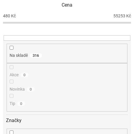
p
Cena
r
o
480
Kč
55253
Kč
d
u
k
t
ů
Na skladě
316
Akce
0
Novinka
0
Tip
0
Značky