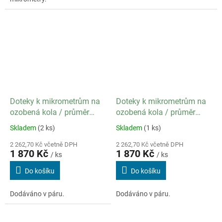
Doteky k mikrometrům na
Doteky k mikrometrům na
ozobená kola / průměr
ozobená kola / průměr
kuličky 1,5 mm / modul 0,9
kuličky 2,0 mm / modul
Skladem
(2 ks)
Skladem
(1 ks)
až 1,0
1,25
2 262,70 Kč včetně DPH
2 262,70 Kč včetně DPH
1 870 Kč
1 870 Kč
/ ks
/ ks
Do košíku
Do košíku
Dodáváno v páru.
Dodáváno v páru.