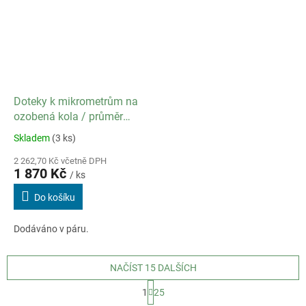
Doteky k mikrometrům na
ozobená kola / průměr
kuličky 2,5 mm / modul 1,5
Skladem
(3 ks)
2 262,70 Kč včetně DPH
1 870 Kč
/ ks
Do košíku
Dodáváno v páru.
NAČÍST 15 DALŠÍCH
S
1
25
t
O