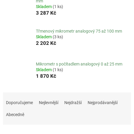
mm
Skladem
(1 ks)
3 287 Kč
Třmenový mikrometr analogový 75 až 100 mm
Skladem
(3 ks)
2 202 Kč
Mikrometr s počítadlem analogový 0 až 25 mm
Skladem
(1 ks)
1 870 Kč
Ř
a
Doporučujeme
Nejlevnější
Nejdražší
Nejprodávanější
z
e
Abecedně
n
í