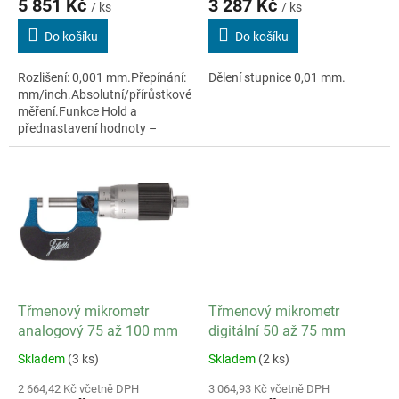
5 851 Kč
3 287 Kč
/ ks
/ ks
Do košíku
Do košíku
Rozlišení: 0,001 mm.Přepínání:
Dělení stupnice 0,01 mm.
mm/inch.Absolutní/přírůstkové
měření.Funkce Hold a
přednastavení hodnoty –
Preset.
Třmenový mikrometr
Třmenový mikrometr
analogový 75 až 100 mm
digitální 50 až 75 mm
Skladem
(3 ks)
Skladem
(2 ks)
2 664,42 Kč včetně DPH
3 064,93 Kč včetně DPH