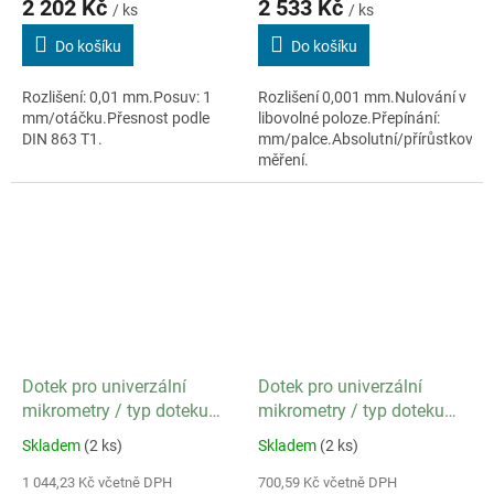
2 202 Kč
2 533 Kč
/ ks
/ ks
Do košíku
Do košíku
Rozlišení: 0,01 mm.Posuv: 1
Rozlišení 0,001 mm.Nulování v
mm/otáčku.Přesnost podle
libovolné poloze.Přepínání:
DIN 863 T1.
mm/palce.Absolutní/přírůstkové
měření.
Dotek pro univerzální
Dotek pro univerzální
mikrometry / typ doteku
mikrometry / typ doteku
Bodový
Kulový
Skladem
(2 ks)
Skladem
(2 ks)
1 044,23 Kč včetně DPH
700,59 Kč včetně DPH