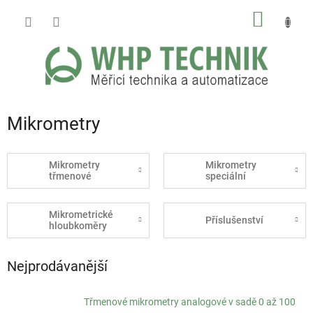
Přejít
NÁKUP
na
obsah
KOŠÍK
Mikrometry
Mikrometry
Mikrometry
třmenové
speciální
Mikrometrické
Příslušenství
hloubkoměry
Nejprodávanější
Třmenové mikrometry analogové v sadě 0 až 100