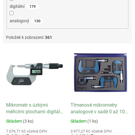
digitální
179
analogový
130
Položek k zobrazení:
361
V
ý
p
i
s
p
r
o
d
Mikrometr s úzkými
Třmenové mikrometry
u
měřicími plochami digitální
analogové v sadě 0 až 100
k
0 až 25 mm
mm
Skladem
(3 ks)
Skladem
(1 ks)
t
ů
7 079,71 Kč včetně DPH
3 977,27 Kč včetně DPH