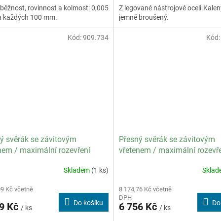
ěžnost, rovinnost a kolmost: 0,005
Z legované nástrojové oceli.Kalen
 každých 100 mm.
jemně broušený.
Kód:
909.734
Kód
ý svěrák se závitovým
Přesný svěrák se závitovým
nem / maximální rozevření
vřetenem / maximální rozevř
tí 100 mm
čelistí 120 mm
Skladem
(1 ks)
Skla
09 Kč včetně
8 174,76 Kč včetně
DPH
Do košíku
Do
29 Kč
6 756 Kč
/ ks
/ ks