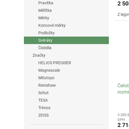
2 5
Pravítka
Měřítka
Z lego
Měrky
Koncové měrky
Podložky
Svěráky
Čistidla
Značky
HELIOS PREISSER
Magnescale
Mitutoyo
Čelis
Renishaw
rozmě
Schut
TESA
Trimos
3 283,
ZEISS
DPH
2 7