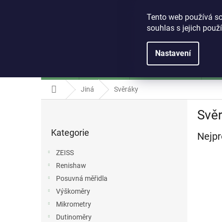
Přejít
+420 541 243 897
eshop@whp.cz
na
Tento web používá so
obsah
souhlas s jejich použ
Nastavení
ZEISS
Renishaw
Posuvná měřidla
Vý
Domů
Jiná
Svěráky
P
Svě
o
Přeskočit
s
Kategorie
kategorie
Nejpr
t
r
ZEISS
a
Renishaw
n
Posuvná měřidla
n
í
Výškoměry
p
Mikrometry
a
Dutinoměry