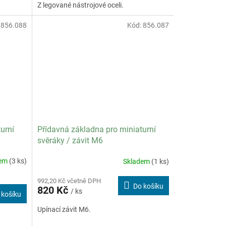
Z legované nástrojové oceli.
:
856.088
Kód:
856.087
urní
Přídavná základna pro miniaturní
svěráky / závit M6
dem
(3 ks)
Skladem
(1 ks)
992,20 Kč včetně DPH
Do košíku
820 Kč
/ ks
 košíku
Upínací závit M6.