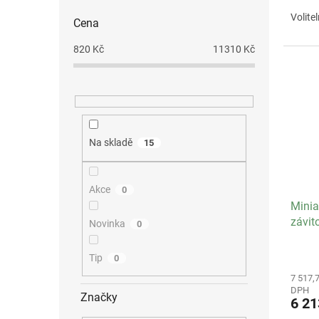
Volite
Cena
820
Kč
11310
Kč
Na skladě
15
Akce
0
Minia
závit
Novinka
0
rozev
Tip
0
7 517,
DPH
Značky
6 2