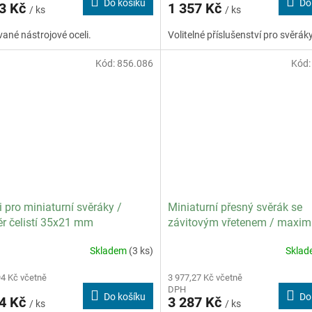
Do košíku
Do
03 Kč
1 357 Kč
/ ks
/ ks
vané nástrojové oceli.
Volitelné příslušenství pro svěráky
Kód:
856.086
Kód
ti pro miniaturní svěráky /
Miniaturní přesný svěrák se
r čelistí 35x21 mm
závitovým vřetenem / maxim
rozevření čelistí 14 mm
Skladem
(3 ks)
Skla
94 Kč včetně
3 977,27 Kč včetně
DPH
Do košíku
Do
14 Kč
3 287 Kč
/ ks
/ ks