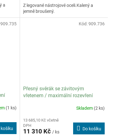
ý a
Z legované nástrojové oceli.Kalený a
jemně broušený.
:
909.735
Kód:
909.736
Přesný svěrák se závitovým
ení
vřetenem / maximální rozevření
čelistí 155 mm
dem
(1 ks)
Skladem
(2 ks)
13 685,10 Kč včetně
DPH
 košíku
Do košíku
11 310 Kč
/ ks