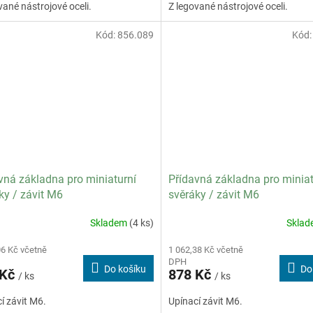
vané nástrojové oceli.
Z legované nástrojové oceli.
Kód:
856.089
Kód
vná základna pro miniaturní
Přídavná základna pro miniat
ky / závit M6
svěráky / závit M6
Skladem
(4 ks)
Skla
06 Kč včetně
1 062,38 Kč včetně
DPH
Do košíku
Do
 Kč
878 Kč
/ ks
/ ks
í závit M6.
Upínací závit M6.