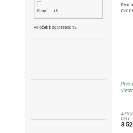
Rovnob
mm na
Schut
15
Položek k zobrazení:
15
Přesn
vřete
čelis
4 270,
DPH
3 5