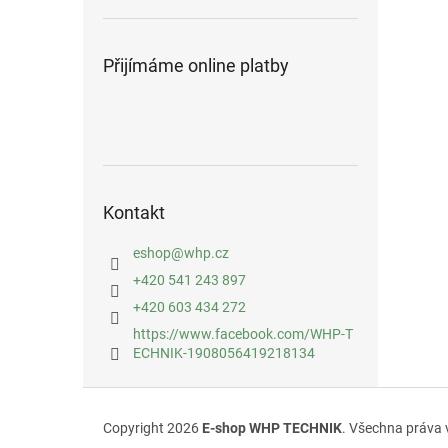
Přijímáme online platby
Kontakt
eshop
@
whp.cz
+420 541 243 897
+420 603 434 272
https://www.facebook.com/WHP-T
ECHNIK-1908056419218134
Z
á
Copyright 2026
E-shop WHP TECHNIK
. Všechna práva 
p