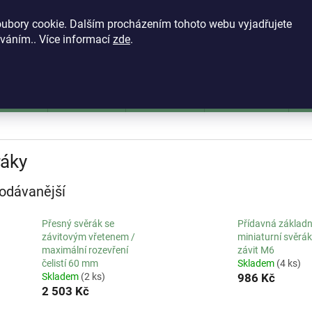
KONTAKTY
VŠEOBECNÉ OBCHODNÍ PODMÍNKY
ZÁSADY OCH
ubory cookie. Dalším procházením tohoto webu vyjadřujete
íváním.. Více informací
zde
.
HLEDAT
škoměry
Mikrometry
Dutinoměry
Úchylkoměry
Ú
ráky
odávanější
Přesný svěrák se
Přídavná základn
závitovým vřetenem /
miniaturní svěrák
maximální rozevření
závit M6
čelistí 60 mm
Skladem
(4 ks)
Skladem
(2 ks)
986 Kč
2 503 Kč