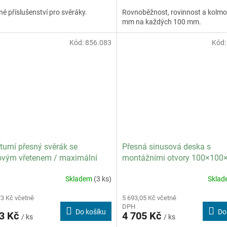
lné příslušenství pro svěráky.
Rovnoběžnost, rovinnost a kolmo
mm na každých 100 mm.
Kód:
856.083
Kód
turní přesný svěrák se
Přesná sinusová deska s
ovým vřetenem / maximální
montážními otvory 100×10
ření čelistí 32 mm
Skladem
(3 ks)
Skla
73 Kč včetně
5 693,05 Kč včetně
DPH
Do košíku
Do
13 Kč
4 705 Kč
/ ks
/ ks