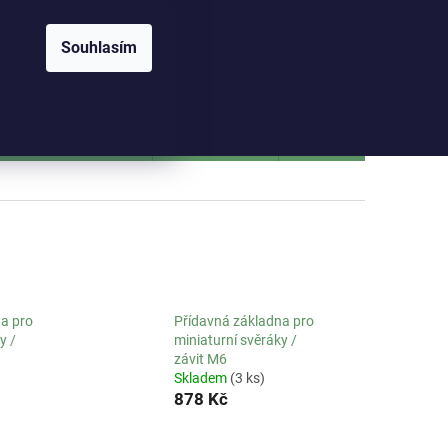
RANY OSOBNÍCH ÚDAJŮ
Přihlášení
Souhlasím
NÁKUPNÍ
Prázdný košík
KOŠÍK
hloměry a sklonoměry
Tloušťkoměry
Optická měřidla
J
a pro
Přídavná základna pro
y /
miniaturní svěráky /
závit M6
Skladem
(3 ks)
878 Kč