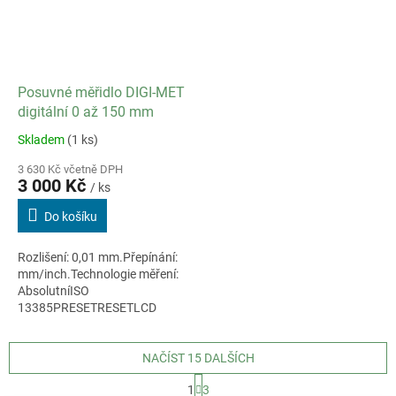
Posuvné měřidlo DIGI-MET
digitální 0 až 150 mm
Skladem
(1 ks)
3 630 Kč včetně DPH
3 000 Kč
/ ks
Do košíku
Rozlišení: 0,01 mm.Přepínání:
mm/inch.Technologie měření:
AbsolutníISO
13385PRESETRESETLCD
displej 11mmMateriál:
nerezová ocel
NAČÍST 15 DALŠÍCH
S
1
3
t