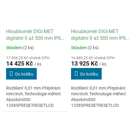
Hloubkoměr DIGI-MET
Hloubkoměr DIGI-MET
digitální 0 až 500 mm IP67
digitální 0 až 500 mm IP67
/ datový výstup ano
/ datový výstup ano
Skladem
(2 ks)
Skladem
(2 ks)
17 454,25 Kč včetně DPH
16 849,25 Kč včetně DPH
14 425 Kč
13 925 Kč
/ ks
/ ks
Do košíku
Do košíku
Rozlišení: 0,01 mm.Přepínání:
Rozlišení: 0,01 mm.Přepínání:
mm/inch.Technologie měření:
mm/inch.Technologie měření:
AbsolutníISO
AbsolutníISO
13385PRESETRESETLCD
13385PRESETRESETLCD
displej 7,5mmMateriál:
displej 7,5mmMateriál:
nerezová ocelKabelový výstup
nerezová ocelKabelový výstup
dat RS232/Digimatic/USB
dat RS232/Digimatic/USB