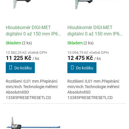
s
u
p
k
r
t
o
ů
d
Hloubkoměr DIGI-MET
Hloubkoměr DIGI-MET
u
digitální 0 až 150 mm IP67
digitální 0 až 150 mm IP67
k
/ datový výstup ano
/ datový výstup ano
Skladem
(2 ks)
Skladem
(2 ks)
t
ů
13 582,25 Kč včetně DPH
15 094,75 Kč včetně DPH
11 225 Kč
12 475 Kč
/ ks
/ ks
Do košíku
Do košíku
Rozlišení: 0,01 mm.Přepínání:
Rozlišení: 0,01 mm.Přepínání:
mm/inch.Technologie měření:
mm/inch.Technologie měření:
AbsolutníISO
AbsolutníISO
13385PRESETRESETLCD
13385PRESETRESETLCD
displej 11mmMateriál:
displej 11mmMateriál:
nerezová ocel
nerezová ocelIntegrovaný
bezdrátový přenos dat