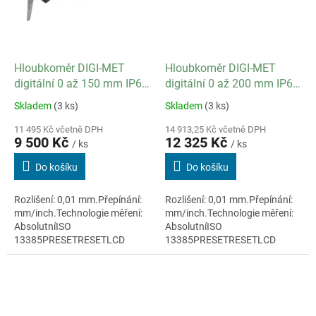
Hloubkoměr DIGI-MET
Hloubkoměr DIGI-MET
digitální 0 až 150 mm IP67
digitální 0 až 200 mm IP67
/ datový výstup ano
/ datový výstup ano
Skladem
(3 ks)
Skladem
(3 ks)
11 495 Kč včetně DPH
14 913,25 Kč včetně DPH
9 500 Kč
12 325 Kč
/ ks
/ ks
Do košíku
Do košíku
Rozlišení: 0,01 mm.Přepínání:
Rozlišení: 0,01 mm.Přepínání:
mm/inch.Technologie měření:
mm/inch.Technologie měření:
AbsolutníISO
AbsolutníISO
13385PRESETRESETLCD
13385PRESETRESETLCD
displej 7,5mmMateriál:
displej 11mmMateriál:
nerezová ocelKabelový výstup
nerezová ocel
dat RS232/Digimatic/USB