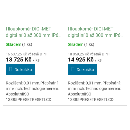
Hloubkoměr DIGI-MET
Hloubkoměr DIGI-MET
digitální 0 až 300 mm IP67
digitální 0 až 300 mm IP67
/ datový výstup ano
/ datový výstup ano
Skladem
(1 ks)
Skladem
(1 ks)
16 607,25 Kč včetně DPH
18 059,25 Kč včetně DPH
13 725 Kč
14 925 Kč
/ ks
/ ks
Do košíku
Do košíku
Rozlišení: 0,01 mm.Přepínání:
Rozlišení: 0,01 mm.Přepínání:
mm/inch.Technologie měření:
mm/inch.Technologie měření:
AbsolutníISO
AbsolutníISO
13385PRESETRESETLCD
13385PRESETRESETLCD
displej 11mmMateriál:
displej 11mmMateriál:
nerezová ocel
nerezová ocelIntegrovaný
bezdrátový přenos dat