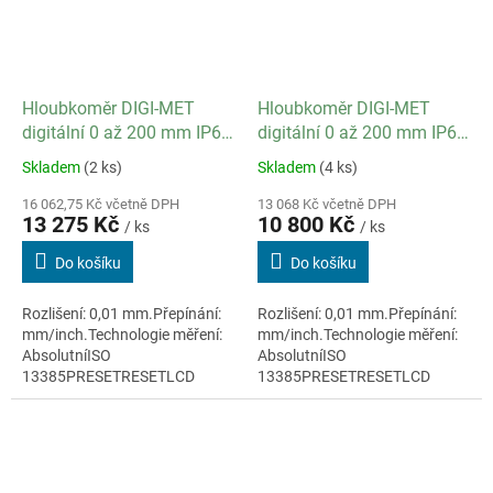
Hloubkoměr DIGI-MET
Hloubkoměr DIGI-MET
digitální 0 až 200 mm IP67
digitální 0 až 200 mm IP67
/ datový výstup ano
/ datový výstup ano
Skladem
(2 ks)
Skladem
(4 ks)
16 062,75 Kč včetně DPH
13 068 Kč včetně DPH
13 275 Kč
10 800 Kč
/ ks
/ ks
Do košíku
Do košíku
Rozlišení: 0,01 mm.Přepínání:
Rozlišení: 0,01 mm.Přepínání:
mm/inch.Technologie měření:
mm/inch.Technologie měření:
AbsolutníISO
AbsolutníISO
13385PRESETRESETLCD
13385PRESETRESETLCD
displej 11mmMateriál:
displej 7,5mmMateriál:
nerezová ocelIntegrovaný
nerezová ocelKabelový výstup
bezdrátový přenos dat
dat RS232/Digimatic/USB