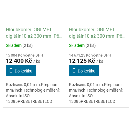
Hloubkoměr DIGI-MET
Hloubkoměr DIGI-MET
digitální 0 až 300 mm IP67
digitální 0 až 300 mm IP67
/ datový výstup ano
/ datový výstup ano
Skladem
(2 ks)
Skladem
(2 ks)
15 004 Kč včetně DPH
14 671,25 Kč včetně DPH
12 400 Kč
12 125 Kč
/ ks
/ ks
Do košíku
Do košíku
Rozlišení: 0,01 mm.Přepínání:
Rozlišení: 0,01 mm.Přepínání:
mm/inch.Technologie měření:
mm/inch.Technologie měření:
AbsolutníISO
AbsolutníISO
13385PRESETRESETLCD
13385PRESETRESETLCD
displej 7,5mmMateriál:
displej 7,5mmMateriál:
nerezová ocelKabelový výstup
nerezová ocelKabelový výstup
dat RS232/Digimatic/USB
dat RS232/Digimatic/USB