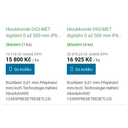
Hloubkoměr DIGI-MET
Hloubkoměr DIGI-MET
digitální 0 až 500 mm IP67
digitální 0 až 500 mm IP67
/ datový výstup ano
/ datový výstup ano
Skladem
(1 ks)
Skladem
(4 ks)
19 118 Kč včetně DPH
20 479,25 Kč včetně DPH
15 800 Kč
16 925 Kč
/ ks
/ ks
Do košíku
Do košíku
Rozlišení: 0,01 mm.Přepínání:
Rozlišení: 0,01 mm.Přepínání:
mm/inch.Technologie měření:
mm/inch.Technologie měření:
AbsolutníISO
AbsolutníISO
13385PRESETRESETLCD
13385PRESETRESETLCD
displej 11mmMateriál:
displej 11mmMateriál:
nerezová ocel
nerezová ocelIntegrovaný
bezdrátový přenos dat