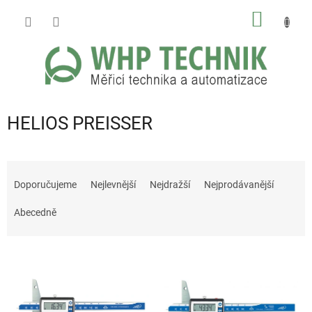
Přejít
NÁKUP
na
obsah
KOŠÍK
HELIOS PREISSER
Ř
a
Doporučujeme
Nejlevnější
Nejdražší
Nejprodávanější
z
e
Abecedně
n
í
V
p
ý
r
p
o
i
d