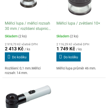
s
p
r
o
d
Měřicí lupa / měřicí rozsah
Měřicí lupa / zvětšení 10×
u
30 mm / rozlišení stupnice
k
0,1 mm
Skladem
(2 ks)
Skladem
(2 ks)
t
ů
2 919,73 Kč včetně DPH
2 116,29 Kč včetně DPH
2 413 Kč
1 749 Kč
/ ks
/ ks
Do košíku
Do košíku
Rozlišení: 0,1 mm.Měřicí
Měřicí lupa průměr 46 mm.
rozsah: 14 mm.