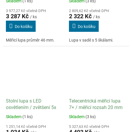
Skladem
(1 ks)
Skladem
(3 ks)
3 977,27 Kč včetně DPH
2 809,62 Kč včetně DPH
3 287 Kč
2 322 Kč
/ ks
/ ks
Do košíku
Do košíku
Měřicí lupa průměr 46 mm.
Lupa v sadě s 5 škálami.
Stolní lupa s LED
Telecentrická měřicí lupa
osvětlením / zvětšení 5x
7× / měřicí rozsah 20 mm
Skladem
(1 ks)
Skladem
(3 ks)
1 251,14 Kč včetně DPH
5 327,63 Kč včetně DPH
1 034 Kč
4 403 Kč