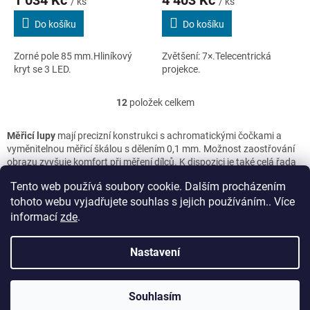
/ ks
/ ks
Do košíku
Do košíku
Zorné pole 85 mm.Hliníkový
Zvětšení: 7×.Telecentrická
kryt se 3 LED.
projekce.
12
položek celkem
O
v
l
Měřicí lupy
mají precizní konstrukci s achromatickými čočkami a
á
vyměnitelnou měřicí škálou s dělením 0,1 mm. Možnost zaostřování
d
obrazu zvyšuje komfort při měření dílců. K dispozici je také celá řada
a
vyměnitelných škál pro kontrolu a optické měření délky, průměru,
c
Tento web používá soubory cookie. Dalším procházením
tloušťky, úhlu, profilu závitu apod.
í
tohoto webu vyjadřujete souhlas s jejich používáním.. Více
p
Z
informací
zde
.
r
á
v
Vytvořil Shoptet
p
k
Nastavení
a
y
t
v
Copyright 2026
E-shop WHP TECHNIK
. Všechna práva
í
ý
Souhlasím
vyhrazena.
p