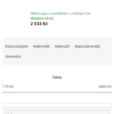
Měřicí lupa s osvětlením / zvětšení 10×
Skladem
(4 ks)
2 533 Kč
Ř
a
Doporučujeme
Nejlevnější
Nejdražší
Nejprodávanější
z
e
Abecedně
n
í
p
Cena
r
o
175
Kč
4403
Kč
d
u
k
t
ů