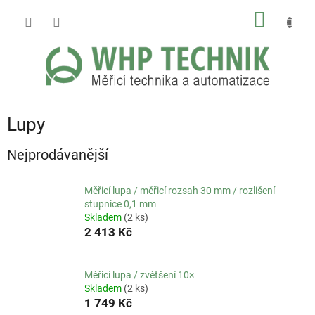
Přejít
NÁKUP
na
obsah
KOŠÍK
Lupy
Nejprodávanější
Měřicí lupa / měřicí rozsah 30 mm / rozlišení
stupnice 0,1 mm
Skladem
(2 ks)
2 413 Kč
Měřicí lupa / zvětšení 10×
Skladem
(2 ks)
1 749 Kč