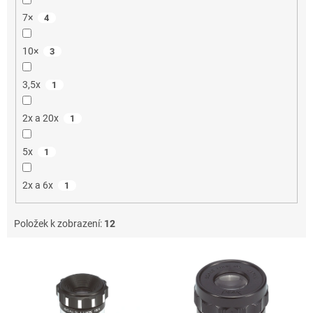
7×
4
10×
3
3,5x
1
2x a 20x
1
5x
1
2x a 6x
1
Položek k zobrazení:
12
V
ý
p
i