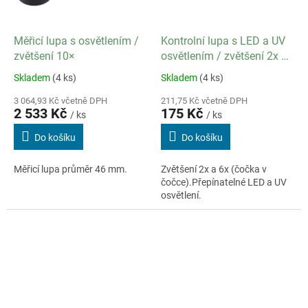
Měřicí lupa s osvětlením /
Kontrolní lupa s LED a UV
zvětšení 10×
osvětlením / zvětšení 2x a
6x
Skladem
(4 ks)
Skladem
(4 ks)
3 064,93 Kč včetně DPH
211,75 Kč včetně DPH
2 533 Kč
175 Kč
/ ks
/ ks
Do košíku
Do košíku
Měřicí lupa průměr 46 mm.
Zvětšení 2x a 6x (čočka v
čočce).Přepínatelné LED a UV
osvětlení.