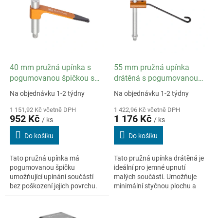
p
i
s
p
r
o
d
40 mm pružná upínka s
55 mm pružná upínka
u
pogumovanou špičkou s
drátěná s pogumovanou
k
25 mm stojkou a závitem
špičkou s 45 mm stojkou a
Na objednávku 1-2 týdny
Na objednávku 1-2 týdny
t
M4
závitem M4
ů
1 151,92 Kč včetně DPH
1 422,96 Kč včetně DPH
952 Kč
1 176 Kč
/ ks
/ ks
Do košíku
Do košíku
Tato pružná upínka má
Tato pružná upínka drátěná je
pogumovanou špičku
ideální pro jemné upnutí
umožňující upínání součástí
malých součástí. Umožňuje
bez poškození jejich povrchu.
minimální styčnou plochu a
Doporučuje se k použití na
pomáhá předcházet
souřadnicových měřicích
překážkám. Má pogumovanou
strojích, kontrolním...
špičku umožňující upínání...