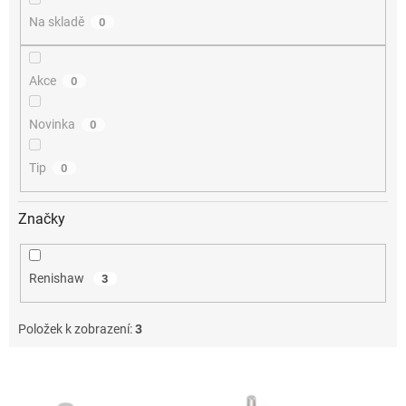
Na skladě
0
Akce
0
Novinka
0
Tip
0
Značky
Renishaw
3
Položek k zobrazení:
3
V
ý