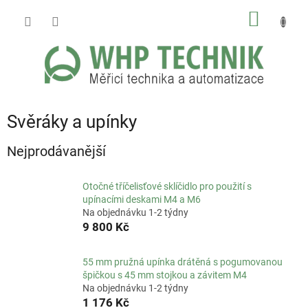
Přejít
NÁKUP
na
obsah
KOŠÍK
Svěráky a upínky
Nejprodávanější
Otočné tříčelisťové sklíčidlo pro použití s
upínacími deskami M4 a M6
Na objednávku 1-2 týdny
9 800 Kč
55 mm pružná upínka drátěná s pogumovanou
špičkou s 45 mm stojkou a závitem M4
Na objednávku 1-2 týdny
1 176 Kč