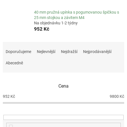
40 mm pružná upínka s pogumovanou špičkou s
25 mm stojkou a závitem M4
Na objednávku 1-2 týdny
952 Kč
Ř
a
Doporučujeme
Nejlevnější
Nejdražší
Nejprodávanější
z
e
Abecedně
n
í
p
Cena
r
o
952
Kč
9800
Kč
d
u
k
t
ů