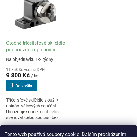
Otočné tříčelisťové sklíčidlo
pro použití s upínacími
deskami M4 a M6
Na objednávku 1-2 týdny
11 858 Kč včetně DPH
9 800 Kč
/ ks
Do košíku
Tříčelisťové sklíčidlo slouží k
upínání válcových součástí.
Umožňuje sondě měřit nebo
skenovat celou součást bez
jakýchkoli překážek. Může být
připevněno na upínací desku
3
položek celkem
O
Tento web používá soubory cookie. Dalším procházením
ve...