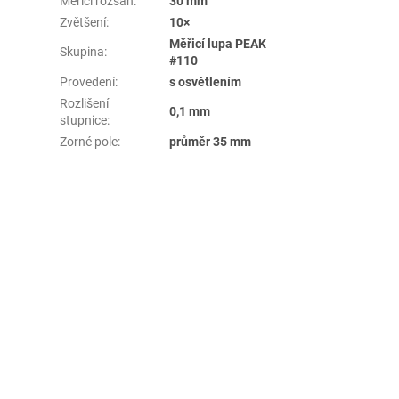
Měřicí rozsah
:
30 mm
Zvětšení
:
10×
Měřicí lupa PEAK
Skupina
:
#110
Provedení
:
s osvětlením
Rozlišení
0,1 mm
stupnice
:
Zorné pole
:
průměr 35 mm