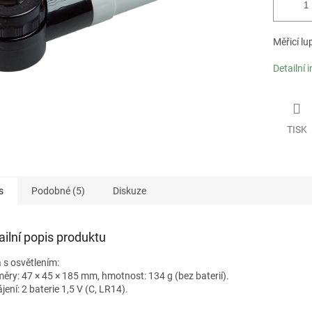
Měřicí l
Detailní 
TISK
s
Podobné (5)
Diskuze
ailní popis produktu
 s osvětlením:
ěry: 47 × 45 × 185 mm, hmotnost: 134 g (bez baterií).
ení: 2 baterie 1,5 V (C, LR14).