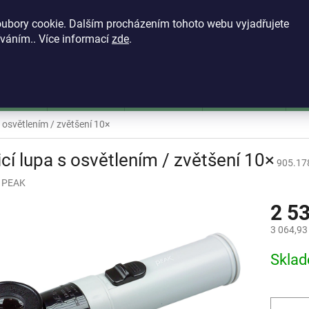
KONTAKTY
VŠEOBECNÉ OBCHODNÍ PODMÍNKY
ZÁSADY OCH
ubory cookie. Dalším procházením tohoto webu vyjadřujete
íváním.. Více informací
zde
.
HLEDAT
škoměry
Mikrometry
Dutinoměry
Úchylkoměry
Ú
s osvětlením / zvětšení 10×
cí lupa s osvětlením / zvětšení 10×
905.17
:
PEAK
2 5
3 064,93
Měrná
Skla
cena: