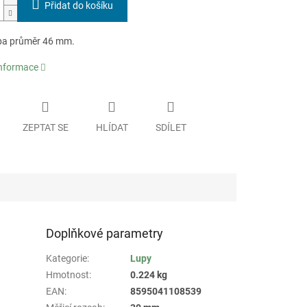
Přidat do košíku
upa průměr 46 mm.
informace
ZEPTAT SE
HLÍDAT
SDÍLET
Doplňkové parametry
Kategorie
:
Lupy
Hmotnost
:
0.224 kg
EAN
:
8595041108539