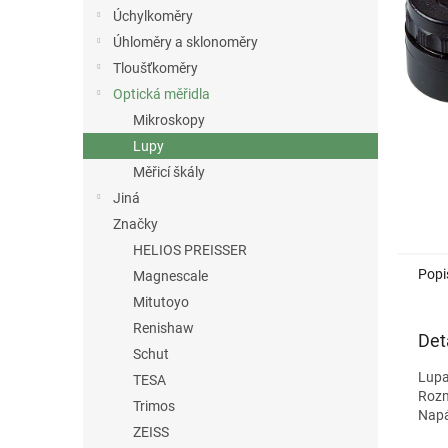
n
Úchylkoměry
e
Úhloměry a sklonoměry
l
Tloušťkoměry
Optická měřidla
Mikroskopy
Lupy
Měřicí škály
Jiná
Značky
HELIOS PREISSER
Popi
Magnescale
Mitutoyo
Renishaw
Det
Schut
Lupa
TESA
Rozm
Trimos
Napáj
ZEISS