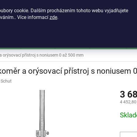
KONTAKTY
VŠEOBECNÉ OBCHODNÍ PODMÍNKY
ZÁSADY OCH
ubory cookie. Dalším procházením tohoto webu vyjadřujete
íváním.. Více informací
zde
.
HLEDAT
škoměry
Mikrometry
Dutinoměry
Úchylkoměry
Ú
 orýsovací přístroj s noniusem 0 až 500 mm
oměr a orýsovací přístroj s noniusem
:
Schut
3 6
4 452,80
Měrná
Skla
cena: