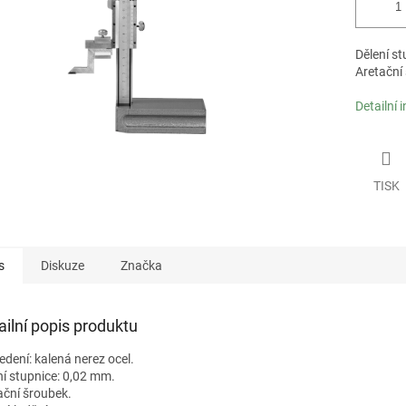
Dělení s
Aretační
Detailní 
TISK
s
Diskuze
Značka
ailní popis produktu
edení: kalená nerez ocel.
ní stupnice: 0,02 mm.
ační šroubek.