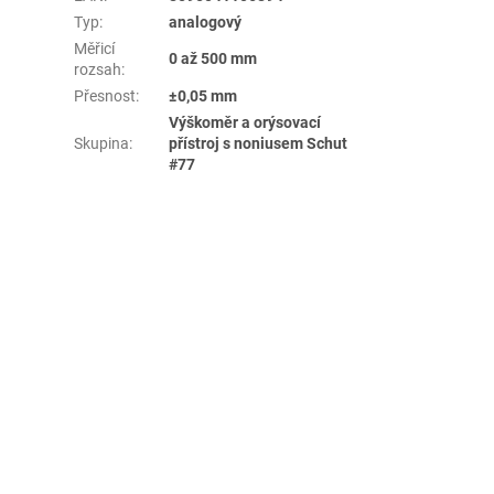
Typ
:
analogový
Měřicí
0 až 500 mm
rozsah
:
Přesnost
:
±0,05 mm
Výškoměr a orýsovací
Skupina
:
přístroj s noniusem Schut
#77