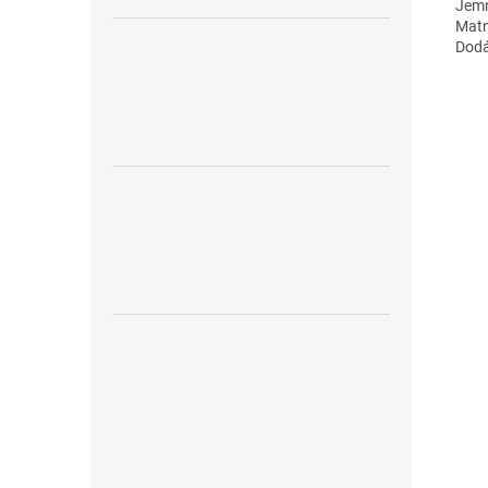
Jemn
Matn
Dodá