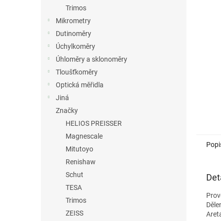
n
Trimos
e
Mikrometry
l
Dutinoměry
Úchylkoměry
Úhloměry a sklonoměry
Tloušťkoměry
Optická měřidla
Jiná
Značky
HELIOS PREISSER
Magnescale
Popi
Mitutoyo
Renishaw
Schut
Det
TESA
Prov
Trimos
Děle
ZEISS
Aret