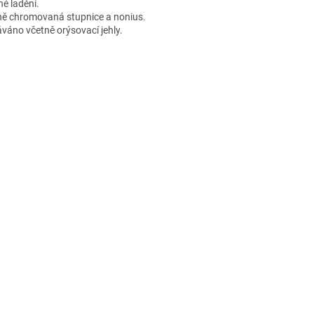
é ladění.
ě chromovaná stupnice a nonius.
váno včetně orýsovací jehly.