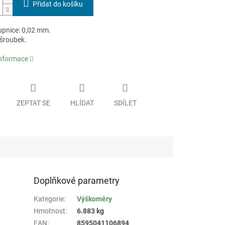
Přidat do košíku
tupnice: 0,02 mm.
 šroubek.
informace
ZEPTAT SE
HLÍDAT
SDÍLET
Doplňkové parametry
Kategorie
:
Výškoměry
Hmotnost
:
6.883 kg
EAN
:
8595041106894