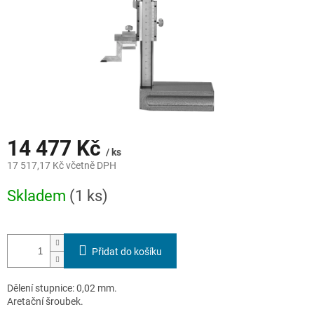
14 477 Kč
/ ks
17 517,17 Kč včetně DPH
Měrná
Skladem
(1 ks)
cena:
Přidat do košíku
Dělení stupnice: 0,02 mm.
Aretační šroubek.