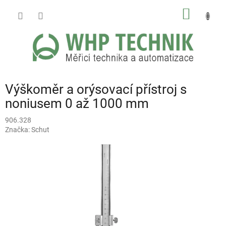
Přejít
NÁKUP
na
obsah
KOŠÍK
Výškoměr a orýsovací přístroj s
noniusem 0 až 1000 mm
906.328
Značka:
Schut