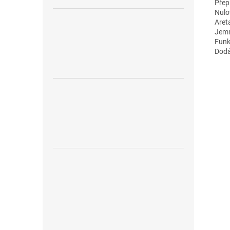
Přep
Nulo
Aret
Jemn
Funk
Dodá