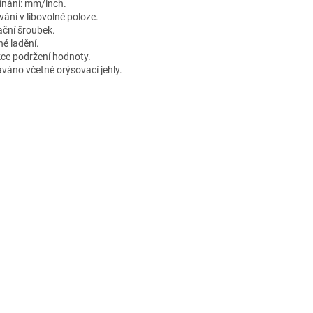
ínání: mm/inch.
vání v libovolné poloze.
ační šroubek.
é ladění.
ce podržení hodnoty.
váno včetně orýsovací jehly.