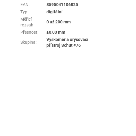
EAN
:
8595041106825
Typ
:
digitální
Měřicí
0 až 200 mm
rozsah
:
Přesnost
:
±0,03 mm
Výškoměr a orýsovací
Skupina
:
přístroj Schut #76