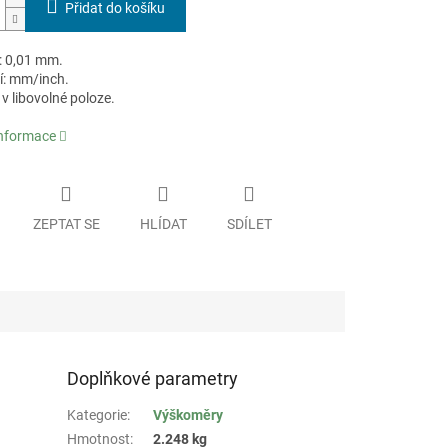
Přidat do košíku
: 0,01 mm.
í: mm/inch.
v libovolné poloze.
informace
ZEPTAT SE
HLÍDAT
SDÍLET
Doplňkové parametry
Kategorie
:
Výškoměry
Hmotnost
:
2.248 kg