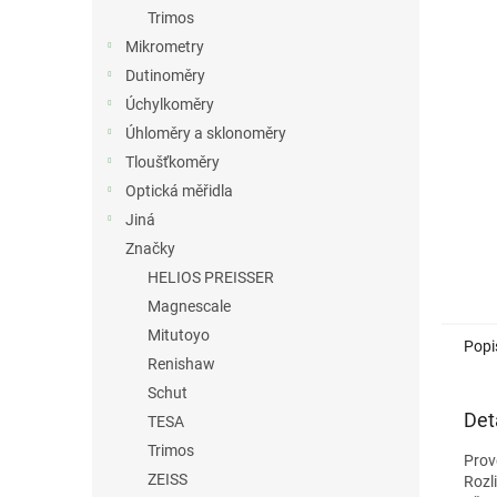
n
Trimos
e
Mikrometry
l
Dutinoměry
Úchylkoměry
Úhloměry a sklonoměry
Tloušťkoměry
Optická měřidla
Jiná
Značky
HELIOS PREISSER
Magnescale
Mitutoyo
Popi
Renishaw
Schut
Det
TESA
Trimos
Prov
ZEISS
Rozl