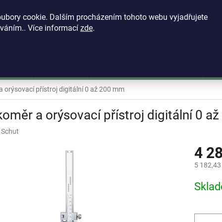
KONTAKTY
VŠEOBECNÉ OBCHODNÍ PODMÍNKY
ZÁSADY OCH
ubory cookie. Dalším procházením tohoto webu vyjadřujete
íváním.. Více informací
zde
.
HLEDAT
škoměry
Mikrometry
Dutinoměry
Úchylkoměry
Ú
 orýsovací přístroj digitální 0 až 200 mm
oměr a orýsovací přístroj digitální 0 
:
Schut
4 2
5 182,43
Měrná
Skla
cena: