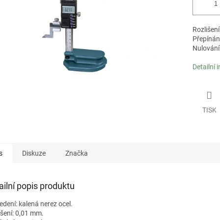
Rozlišení
Přepínán
Nulování 
Detailní 
TISK
s
Diskuze
Značka
ailní popis produktu
edení: kalená nerez ocel.
išení: 0,01 mm.