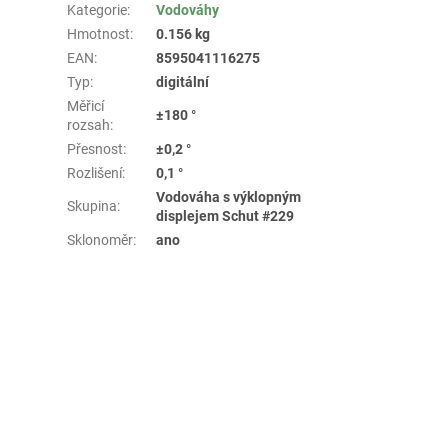
Kategorie
:
Vodováhy
Hmotnost
:
0.156 kg
EAN
:
8595041116275
Typ
:
digitální
Měřicí
±180 °
rozsah
:
Přesnost
:
±0,2 °
Rozlišení
:
0,1 °
Vodováha s výklopným
Skupina
:
displejem Schut #229
Sklonoměr
:
ano