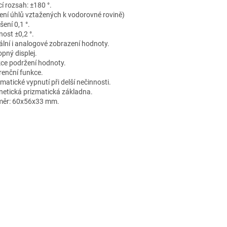
í rozsah: ±180 °.
ení úhlů vztažených k vodorovné rovině)
šení 0,1 °.
nost ±0,2 °.
tální i analogové zobrazení hodnoty.
opný displej.
ce podržení hodnoty.
renční funkce.
matické vypnutí při delší nečinnosti.
etická prizmatická základna.
ěr: 60x56x33 mm.