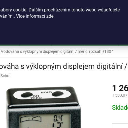
KONTAKTY
VŠEOBECNÉ OBCHODNÍ PODMÍNKY
ZÁSADY OCH
ubory cookie. Dalším procházením tohoto webu vyjadřujete
íváním.. Více informací
zde
.
HLEDAT
škoměry
Mikrometry
Dutinoměry
Úchylkoměry
Ú
Vodováha s výklopným displejem digitální / měřicí rozsah ±180 °
váha s výklopným displejem digitální /
:
Schut
1 2
1 533,07
Měrná
Skla
cena: