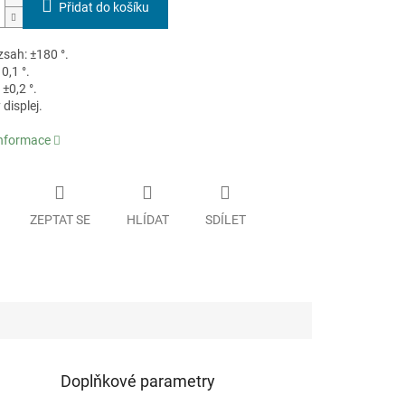
Přidat do košíku
zsah: ±180 °.
0,1 °.
±0,2 °.
displej.
informace
ZEPTAT SE
HLÍDAT
SDÍLET
Doplňkové parametry