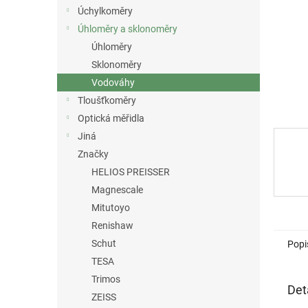
n
Úchylkoměry
e
Úhloměry a sklonoměry
l
Úhloměry
Sklonoměry
Vodováhy
Tloušťkoměry
Optická měřidla
Jiná
Značky
HELIOS PREISSER
Magnescale
Mitutoyo
Renishaw
Schut
Popi
TESA
Trimos
Det
ZEISS