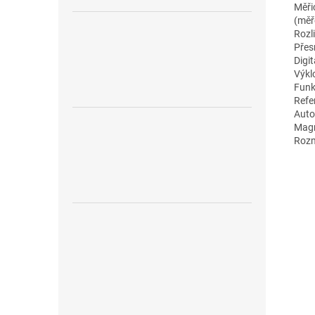
Měřic
(měř
Rozli
Přes
Digi
Výkl
Funk
Refe
Auto
Magn
Rozm