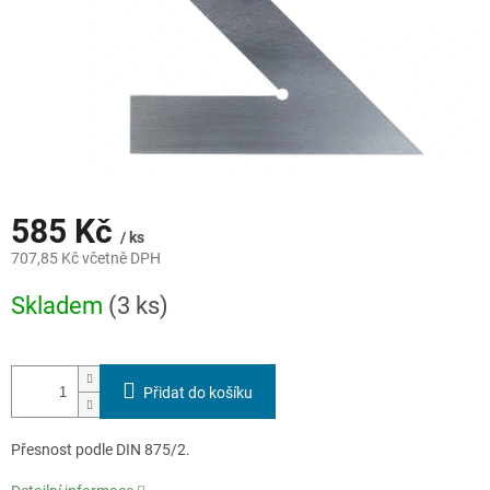
585 Kč
/ ks
707,85 Kč včetně DPH
Měrná
Skladem
(3 ks)
cena:
Přidat do košíku
Přesnost podle DIN 875/2.