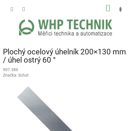
Přejít
NÁKUP
na
obsah
KOŠÍK
Plochý ocelový úhelník 200×130 mm
/ úhel ostrý 60 °
907.386
Značka:
Schut