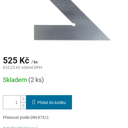
525 Kč
/ ks
635,25 Kč včetně DPH
Měrná
Skladem
(2 ks)
cena:
Přidat do košíku
Přesnost podle DIN 875/2.