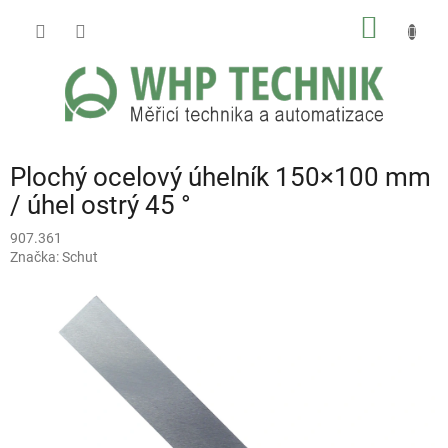
Přejít
NÁKUP
na
obsah
KOŠÍK
Plochý ocelový úhelník 150×100 mm
/ úhel ostrý 45 °
907.361
Značka:
Schut