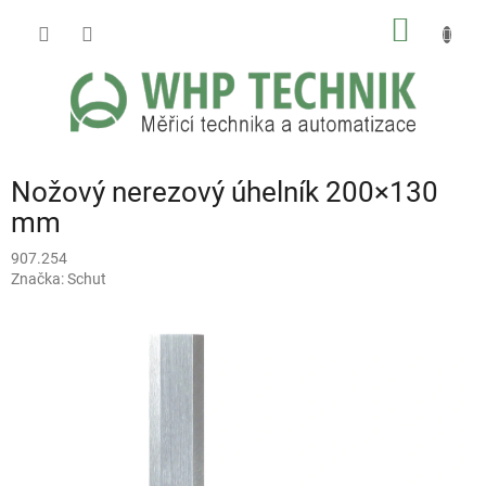
Přejít
NÁKUP
na
obsah
KOŠÍK
Nožový nerezový úhelník 200×130
mm
907.254
Značka:
Schut