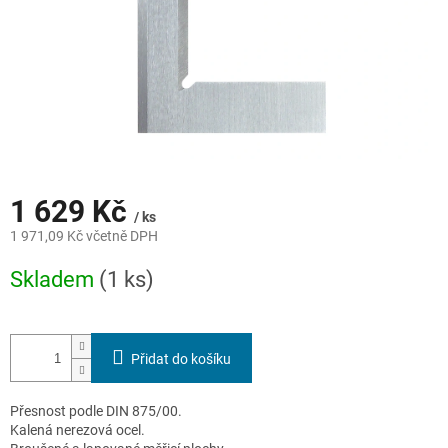
1 629 Kč
/ ks
1 971,09 Kč včetně DPH
Měrná
Skladem
(1 ks)
cena:
Přidat do košíku
Přesnost podle DIN 875/00.
Kalená nerezová ocel.