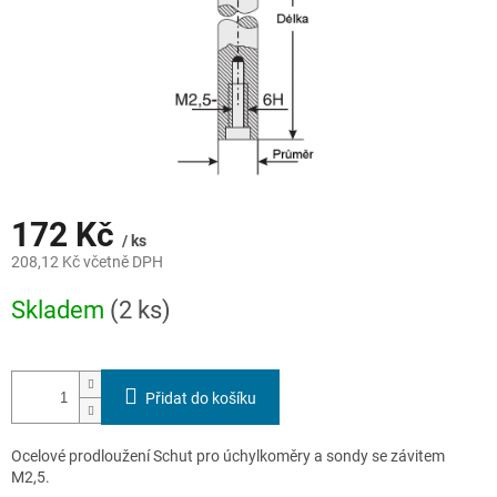
172 Kč
/ ks
208,12 Kč včetně DPH
Měrná
Skladem
(2 ks)
cena:
Přidat do košíku
Ocelové prodloužení Schut pro úchylkoměry a sondy se závitem
M2,5.