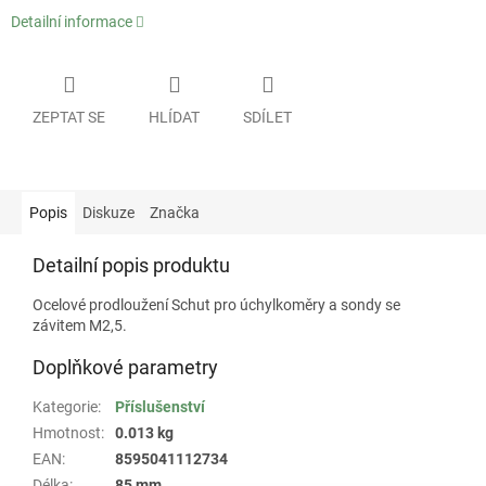
Detailní informace
ZEPTAT SE
HLÍDAT
SDÍLET
Popis
Diskuze
Značka
Detailní popis produktu
Ocelové prodloužení Schut pro úchylkoměry a sondy se
závitem M2,5.
Doplňkové parametry
Kategorie
:
Příslušenství
Hmotnost
:
0.013 kg
EAN
:
8595041112734
Délka
:
85 mm