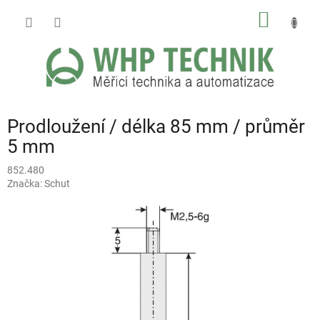
Přejít
NÁKUP
na
obsah
KOŠÍK
Prodloužení / délka 85 mm / průměr
5 mm
852.480
Značka:
Schut