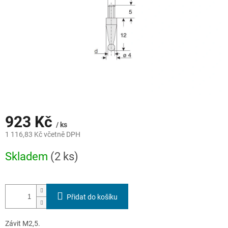
923 Kč
/ ks
1 116,83 Kč včetně DPH
Měrná
Skladem
(2 ks)
cena:
Přidat do košíku
Závit M2,5.