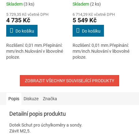
digitální 0 až 150 mm
digitální 0 až 200 mm
Skladem
(3 ks)
Skladem
(2 ks)
5 729,35 Kč včetně DPH
6 714,29 Kč včetně DPH
4 735 Kč
5 549 Kč
Do košíku
Do košíku
Rozlišení: 0,01 mm.Přepínání:
Rozlišení: 0,01 mm.Přepínání:
mm/inch.Nulování v libovolné
mm/inch.Nulování v libovolné
poloze.
poloze.
ZOBRAZIT VŠECHNY SOUVISEJÍCÍ PRODUKTY
Popis
Diskuze
Značka
Detailní popis produktu
Dotek Schut pro úchylkoměry a sondy.
Závit M2,5.