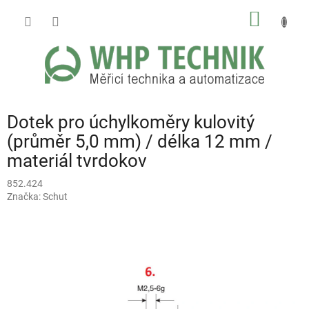
Přejít
NÁKUP
na
obsah
KOŠÍK
Dotek pro úchylkoměry kulovitý
(průměr 5,0 mm) / délka 12 mm /
materiál tvrdokov
852.424
Značka:
Schut