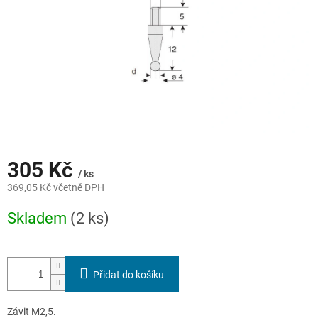
305 Kč
/ ks
369,05 Kč včetně DPH
Měrná
Skladem
(2 ks)
cena:
Přidat do košíku
Závit M2,5.