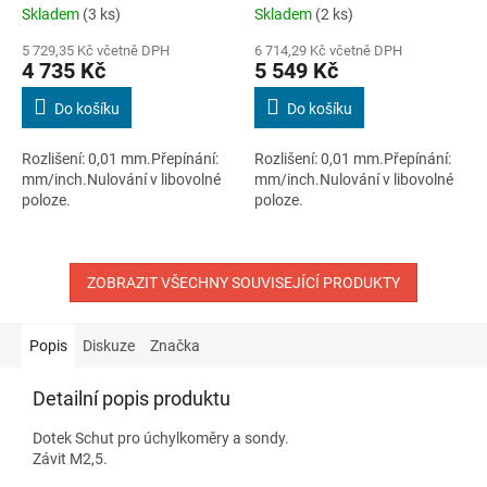
digitální 0 až 150 mm
digitální 0 až 200 mm
Skladem
(3 ks)
Skladem
(2 ks)
5 729,35 Kč včetně DPH
6 714,29 Kč včetně DPH
4 735 Kč
5 549 Kč
Do košíku
Do košíku
Rozlišení: 0,01 mm.Přepínání:
Rozlišení: 0,01 mm.Přepínání:
mm/inch.Nulování v libovolné
mm/inch.Nulování v libovolné
poloze.
poloze.
ZOBRAZIT VŠECHNY SOUVISEJÍCÍ PRODUKTY
Popis
Diskuze
Značka
Detailní popis produktu
Dotek Schut pro úchylkoměry a sondy.
Závit M2,5.