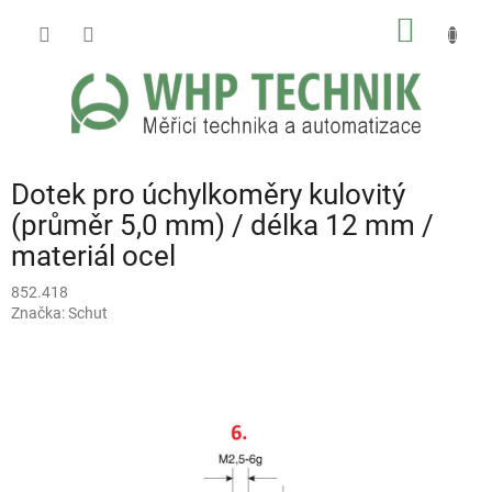
Přejít
NÁKUP
na
obsah
KOŠÍK
Dotek pro úchylkoměry kulovitý
(průměr 5,0 mm) / délka 12 mm /
materiál ocel
852.418
Značka:
Schut