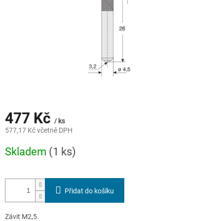
477 Kč
/ ks
577,17 Kč včetně DPH
Měrná
Skladem
(1 ks)
cena:
Přidat do košíku
Závit M2,5.