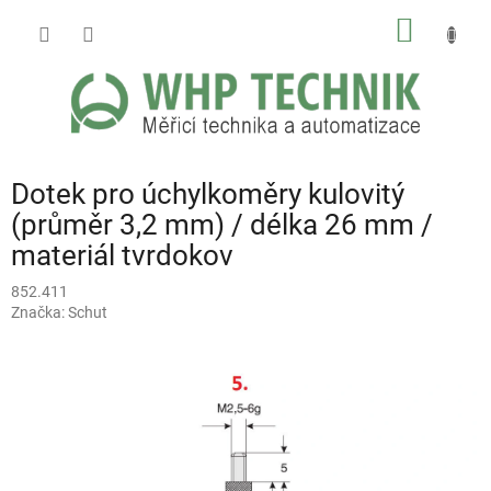
Přejít
NÁKUP
na
obsah
KOŠÍK
Dotek pro úchylkoměry kulovitý
(průměr 3,2 mm) / délka 26 mm /
materiál tvrdokov
852.411
Značka:
Schut