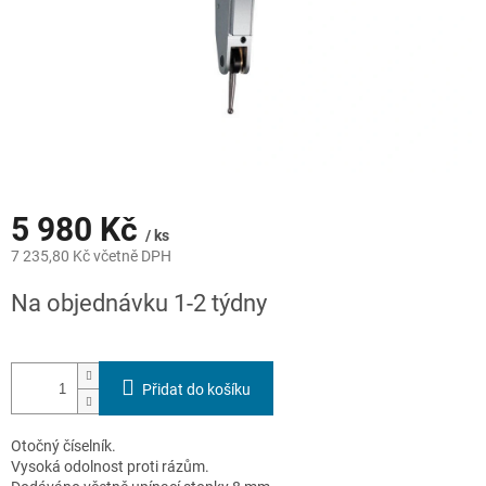
5 980 Kč
/ ks
7 235,80 Kč včetně DPH
Měrná
Na objednávku 1-2 týdny
cena:
Přidat do košíku
Otočný číselník.
Vysoká odolnost proti rázům.