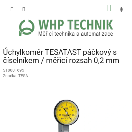
Přejít
NÁKUP
na
obsah
KOŠÍK
Úchylkoměr TESATAST páčkový s
číselníkem / měřicí rozsah 0,2 mm
S18001695
Značka:
TESA