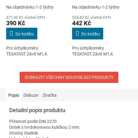
tvrdokov / délka 12,53 mm
tvrdokov / délka 12,53 mm
Na objednávku 1-2 týdny
Na objednávku 1-2 týdny
/ průměr kuličky 1 mm
/ průměr kuličky 2 mm
471,90 Kč včetně DPH
534,82 Kč včetně DPH
390 Kč
442 Kč
Do košíku
Do košíku
Pro úchylkoměry
Pro úchylkoměry
TESATAST.Závit M1,4.
TESATAST.Závit M1,4.
ZOBRAZIT VŠECHNY SOUVISEJÍCÍ PRODUKTY
Popis
Diskuze
Značka
Detailní popis produktu
Přesnost podle DIN 2270
Dotek s tvrdokovovou kuličkou 2 mm.
Otočný číselník.