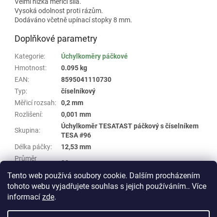
Velmi nízká měřicí síla.
Vysoká odolnost proti rázům.
Dodáváno včetně upínací stopky 8 mm.
Doplňkové parametry
Kategorie
:
Úchylkoměry páčkové
Hmotnost
:
0.095 kg
EAN
:
8595041110730
Typ
:
číselníkový
Měřicí rozsah
:
0,2 mm
Rozlišení
:
0,001 mm
Úchylkoměr TESATAST páčkový s číselníkem
Skupina
:
TESA #96
Délka páčky
:
12,53 mm
Průměr
38 mm
číselníku
:
Tento web používá soubory cookie. Dalším procházením
tohoto webu vyjadřujete souhlas s jejich používáním.. Více
Z
informací
zde
.
á
Vytvořil Shoptet
p