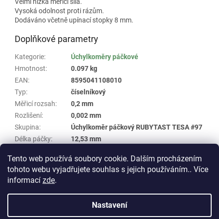
Velmi nízká měřicí síla.
Vysoká odolnost proti rázům.
Dodáváno včetně upínací stopky 8 mm.
Doplňkové parametry
Kategorie
:
Úchylkoměry páčkové
Hmotnost
:
0.097 kg
EAN
:
8595041108010
Typ
:
číselníkový
Měřicí rozsah
:
0,2 mm
Rozlišení
:
0,002 mm
Skupina
:
Úchylkoměr páčkový RUBYTAST TESA #97
Délka páčky
:
12,53 mm
Průměr číselníku
:
38 mm
Tento web používá soubory cookie. Dalším procházením
tohoto webu vyjadřujete souhlas s jejich používáním.. Více
Z
informací
zde
.
á
Vytvořil Shoptet
p
Nastavení
a