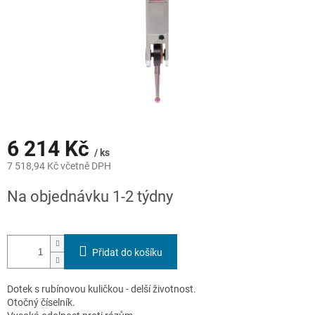
6 214 Kč
/ ks
7 518,94 Kč včetně DPH
Měrná
Na objednávku 1-2 týdny
cena:
Přidat do košíku
Dotek s rubínovou kuličkou - delší životnost.
Otočný číselník.