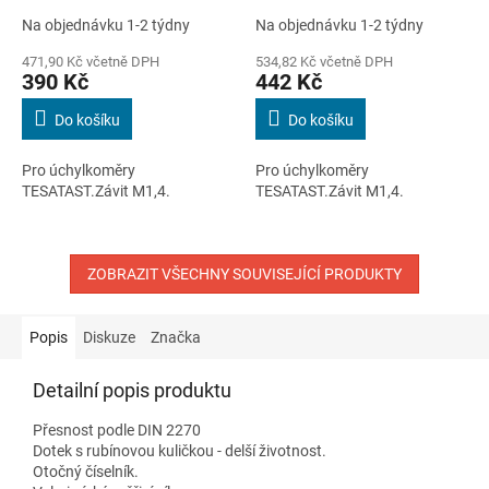
tvrdokov / délka 12,53 mm
tvrdokov / délka 12,53 mm
Na objednávku 1-2 týdny
Na objednávku 1-2 týdny
/ průměr kuličky 1 mm
/ průměr kuličky 2 mm
471,90 Kč včetně DPH
534,82 Kč včetně DPH
390 Kč
442 Kč
Do košíku
Do košíku
Pro úchylkoměry
Pro úchylkoměry
TESATAST.Závit M1,4.
TESATAST.Závit M1,4.
ZOBRAZIT VŠECHNY SOUVISEJÍCÍ PRODUKTY
Popis
Diskuze
Značka
Detailní popis produktu
Přesnost podle DIN 2270
Dotek s rubínovou kuličkou - delší životnost.
Otočný číselník.