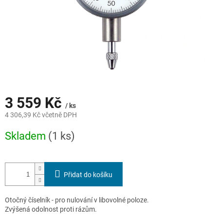
3 559 Kč
/ ks
4 306,39 Kč včetně DPH
Měrná
Skladem
(1 ks)
cena:
Přidat do košíku
Otočný číselník - pro nulování v libovolné poloze.
Zvýšená odolnost proti rázům.