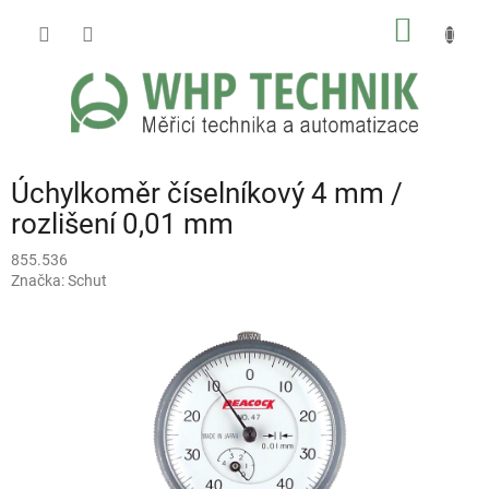
Přejít
NÁKUP
na
obsah
KOŠÍK
Úchylkoměr číselníkový 4 mm /
rozlišení 0,01 mm
855.536
Značka:
Schut