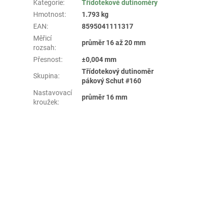
Kategorie
:
Třídotekové dutinoměry
Hmotnost
:
1.793 kg
EAN
:
8595041111317
Měřicí
průměr 16 až 20 mm
rozsah
:
Přesnost
:
±0,004 mm
Třídotekový dutinoměr
Skupina
:
pákový Schut #160
Nastavovací
průměr 16 mm
kroužek
: