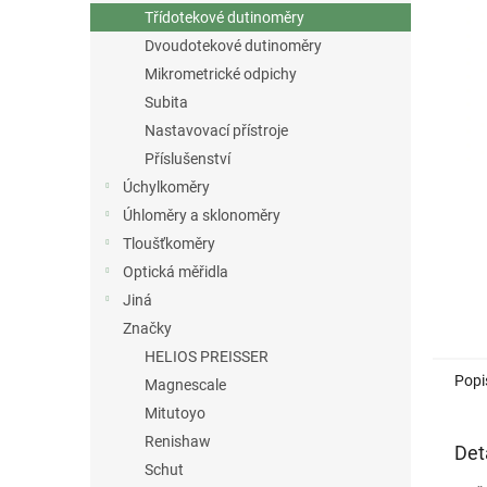
n
Třídotekové dutinoměry
e
Dvoudotekové dutinoměry
l
Mikrometrické odpichy
Subita
Nastavovací přístroje
Příslušenství
Úchylkoměry
Úhloměry a sklonoměry
Tloušťkoměry
Optická měřidla
Jiná
Značky
HELIOS PREISSER
Popi
Magnescale
Mitutoyo
Renishaw
Det
Schut