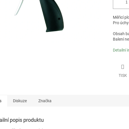
Měřicí p
Pro úchy
Obsah bal
Balení n
Detailní 
TISK
s
Diskuze
Značka
ailní popis produktu