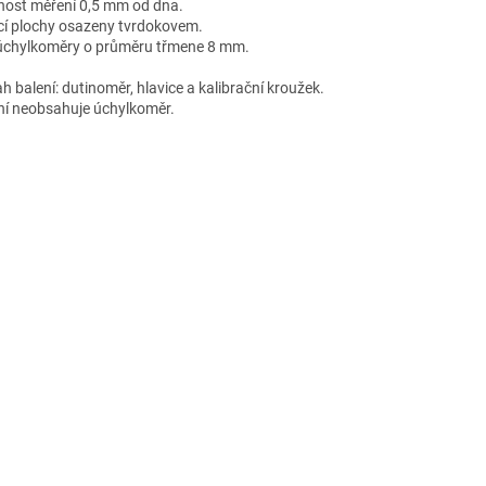
ost měření 0,5 mm od dna.
cí plochy osazeny tvrdokovem.
úchylkoměry o průměru třmene 8 mm.
h balení: dutinoměr, hlavice a kalibrační kroužek.
ní neobsahuje úchylkoměr.