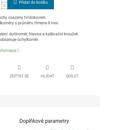
Přidat do košíku
lochy osazeny tvrdokovem.
lkoměry o průměru třmene 8 mm.
ení: dutinoměr, hlavice a kalibrační kroužek.
eobsahuje úchylkoměr.
informace
ZEPTAT SE
HLÍDAT
SDÍLET
Doplňkové parametry