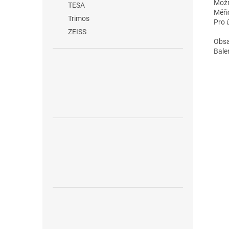
Možn
TESA
Měři
Trimos
Pro 
ZEISS
Obsa
Bale