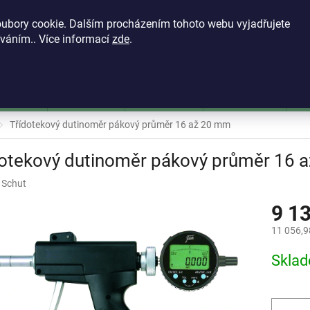
KONTAKTY
VŠEOBECNÉ OBCHODNÍ PODMÍNKY
ZÁSADY OCH
ubory cookie. Dalším procházením tohoto webu vyjadřujete
íváním.. Více informací
zde
.
HLEDAT
škoměry
Mikrometry
Dutinoměry
Úchylkoměry
Ú
Třídotekový dutinoměr pákový průměr 16 až 20 mm
dotekový dutinoměr pákový průměr 16 
:
Schut
9 1
11 056,9
Měrná
Skla
cena: