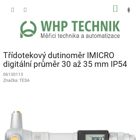
Přejít
NÁKUP
na
obsah
KOŠÍK
Třídotekový dutinoměr IMICRO
digitální průměr 30 až 35 mm IP54
06130113
Značka:
TESA