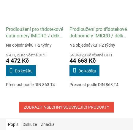
Prodloužení pro třídotekové
Prodloužení pro třídotekové
dutinoměry IMICRO / délka
dutinoměry IMICRO / délka
150 mm / pro rozsah 20 až
500 mm / pro rozsah 20 až
Na objednávku 1-2 týdny
Na objednávku 1-2 týdny
40 mm
40 mm
5 411,12 Kč včetně DPH
54 048,28 Kč včetně DPH
4 472 Kč
44 668 Kč
Do košíku
Do košíku
Přesnost podle DIN 863 T4
Přesnost podle DIN 863 T4
ZOBRAZIT VŠECHNY SOUVISEJÍCÍ PRODUKTY
Popis
Diskuze
Značka