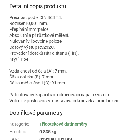
Detailní popis produktu
Přesnost podle DIN 863 T4.
Rozlišení 0,001 mm.
Přepínání mm/palce.
Absolutní a přírůstkové měření.
Nulování v libovolné poloze.
Datový výstup RS232C.
Provedení doteků Nitrid titanu (TiN).
Krytí IP54.
Vzdálenost od čela (A): 7 mm.
Šířka doteku (B): 7 mm.
Délka měřicí části (C): 91 mm.
Patentovaný kapacitivní odměřovací capa µ systém.
Volitelné příslušenství nastavovací kroužek a prodloužení.
Doplňkové parametry
Kategorie
:
Třídotekové dutinoměry
Hmotnost
:
0.835 kg
EAN
:
8595041105149