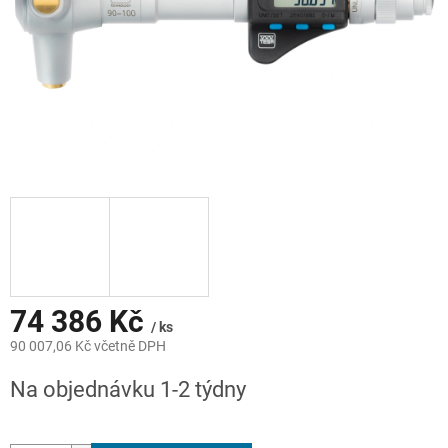
74 386 Kč
/ ks
90 007,06 Kč včetně DPH
Měrná
Na objednávku 1-2 týdny
cena: