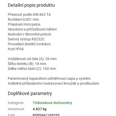
Detailní popis produktu
Přesnost podle DIN 863 T4.
Rozlišení 0,001 mm.
Přepínání mm/palce.
Absolutní a přírůstkové měření.
Nulování v libovolné poloze.
Datový výstup RS232C.
Provedení doteků tvrdokov.
Krytí IP54.
Vzdálenost od čela (A): 26 mm.
Šířka doteku (B): 18 mm.
Délka měřicí části (C): 100 mm.
Patentovaný kapacitivní odměřovací capa µ systém.
Volitelné příslušenství nastavovací kroužek a prodloužení.
Doplňkové parametry
Kategorie
:
Třídotekové dutinoměry
Hmotnost
:
4.827 kg
EAN
:
8595041105255