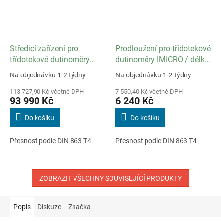
Středicí zařízení pro
Prodloužení pro třídotekové
třídotekové dutinoměry
dutinoměry IMICRO / délka
IMICRO / délka 200 mm /
150 mm / pro rozsah 100
Na objednávku 1-2 týdny
Na objednávku 1-2 týdny
pro rozsah 100 až 200 mm
až 300 mm
113 727,90 Kč včetně DPH
7 550,40 Kč včetně DPH
93 990 Kč
6 240 Kč
Do košíku
Do košíku
Přesnost podle DIN 863 T4.
Přesnost podle DIN 863 T4
ZOBRAZIT VŠECHNY SOUVISEJÍCÍ PRODUKTY
Popis
Diskuze
Značka