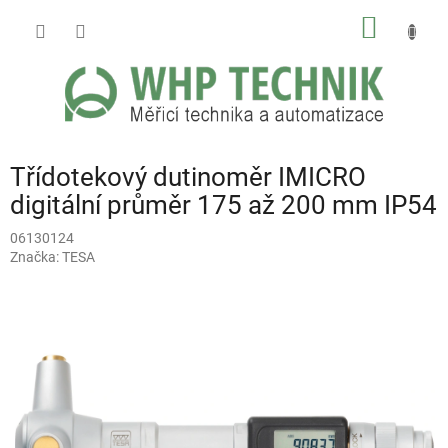
Přejít
NÁKUP
na
obsah
KOŠÍK
Třídotekový dutinoměr IMICRO
digitální průměr 175 až 200 mm IP54
06130124
Značka:
TESA