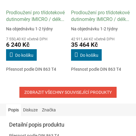
Prodloužení pro třídotekové
Prodloužení pro třídotekové
dutinoměry IMICRO / délka
dutinoměry IMICRO / délka
150 mm / pro rozsah 100
500 mm / pro rozsah 100
Na objednávku 1-2 týdny
Na objednávku 1-2 týdny
až 300 mm
až 300 mm
7 550,40 Kč včetně DPH
42 911,44 Kč včetně DPH
6 240 Kč
35 464 Kč
Do košíku
Do košíku
Přesnost podle DIN 863 T4
Přesnost podle DIN 863 T4
ZOBRAZIT VŠECHNY SOUVISEJÍCÍ PRODUKTY
Popis
Diskuze
Značka
Detailní popis produktu
Přesnost podle DIN 863 T4.