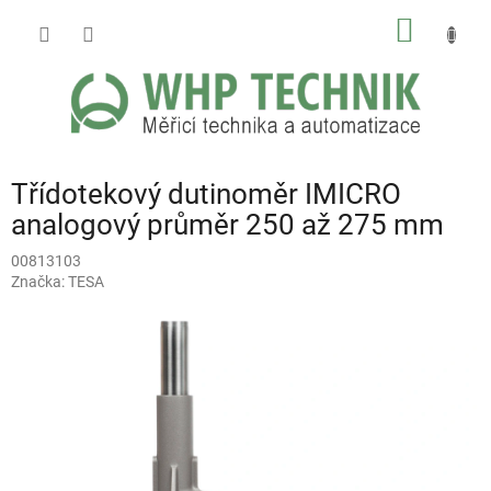
Přejít
NÁKUP
na
obsah
KOŠÍK
Třídotekový dutinoměr IMICRO
analogový průměr 250 až 275 mm
00813103
Značka:
TESA