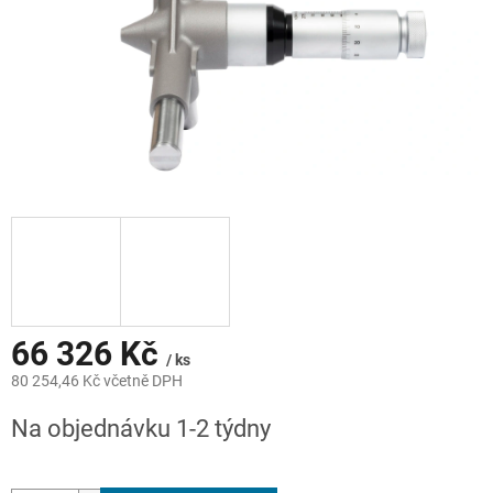
66 326 Kč
/ ks
80 254,46 Kč včetně DPH
Měrná
Na objednávku 1-2 týdny
cena: