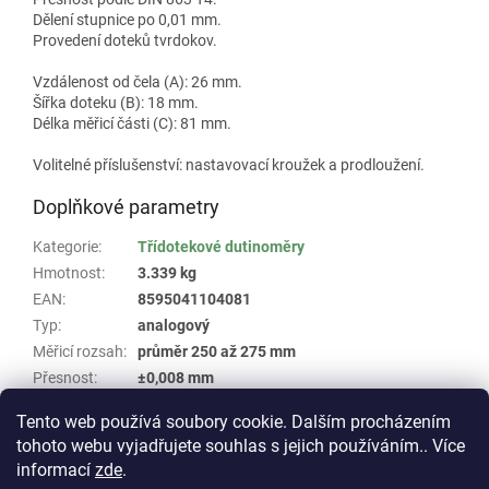
Dělení stupnice po 0,01 mm.
Provedení doteků tvrdokov.
Vzdálenost od čela (A): 26 mm.
Šířka doteku (B): 18 mm.
Délka měřicí části (C): 81 mm.
Volitelné příslušenství: nastavovací kroužek a prodloužení.
Doplňkové parametry
Kategorie
:
Třídotekové dutinoměry
Hmotnost
:
3.339 kg
EAN
:
8595041104081
Typ
:
analogový
Měřicí rozsah
:
průměr 250 až 275 mm
Přesnost
:
±0,008 mm
Skupina
:
Třídotekový dutinoměr IMICRO TESA #46
Tento web používá soubory cookie. Dalším procházením
tohoto webu vyjadřujete souhlas s jejich používáním.. Více
Z
informací
zde
.