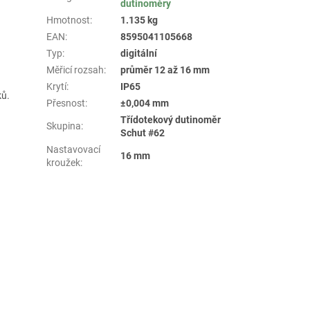
dutinoměry
Hmotnost
:
1.135 kg
EAN
:
8595041105668
Typ
:
digitální
Měřicí rozsah
:
průměr 12 až 16 mm
Krytí
:
IP65
ků.
Přesnost
:
±0,004 mm
Třídotekový dutinoměr
Skupina
:
Schut #62
Nastavovací
16 mm
kroužek
: