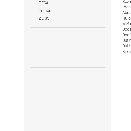
Rozl
TESA
Přep
Trimos
Abso
Nulo
ZEISS
Měři
Dodá
Dodá
Duti
Duti
Krytí