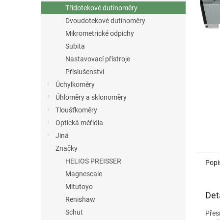
n
Třídotekové dutinoměry
e
Dvoudotekové dutinoměry
l
Mikrometrické odpichy
Subita
Nastavovací přístroje
Příslušenství
Úchylkoměry
Úhloměry a sklonoměry
Tloušťkoměry
Optická měřidla
Jiná
Značky
HELIOS PREISSER
Popi
Magnescale
Mitutoyo
Det
Renishaw
Schut
Přes