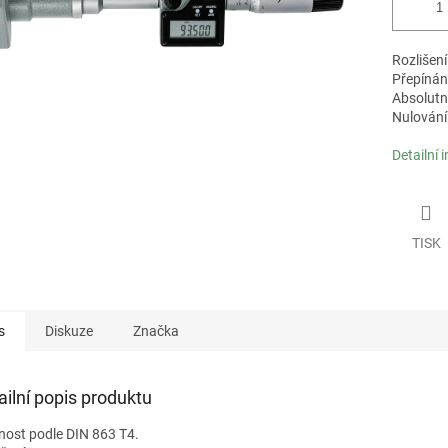
Rozlišen
Přepínán
Absolutní
Nulování 
Detailní 
TISK
s
Diskuze
Značka
ailní popis produktu
nost podle DIN 863 T4.