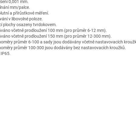
išení 0,001 mm.
ínání mm/palce.
lutní a přírůstkové měření.
vání v libovolné poloze.
cí plochy osazeny tvrdokovem.
váno včetně prodloužení 100 mm (pro průměr 6-12 mm).
váno včetně prodloužení 150 mm (pro průměr 12-300 mm).
noměry průměr 6-100 a sady jsou dodávány včetně nastavovacích krouž
noměry průměr 100-300 jsou dodávány bez nastavovacích kroužků.
 IP65.