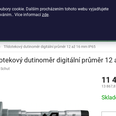
KONTAKTY
VŠEOBECNÉ OBCHODNÍ PODMÍNKY
ZÁSADY OCH
ubory cookie. Dalším procházením tohoto webu vyjadřujete
íváním.. Více informací
zde
.
HLEDAT
škoměry
Mikrometry
Dutinoměry
Úchylkoměry
Ú
Třídotekový dutinoměr digitální průměr 12 až 16 mm IP65
otekový dutinoměr digitální průměr 12
:
Schut
11 
13 867,8
Měrná
Skla
cena: