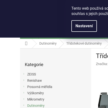
Přejít
+420 541 243 897
eshop@whp.cz
na
Tento web používá so
obsah
souhlas s jejich použ
Nastavení
ZEISS
Renishaw
Posuvná měřidla
Vý
Domů
Dutinoměry
Třídotekové dutinoměry
P
Tříd
o
Přeskočit
s
Kategorie
Značka
kategorie
t
r
ZEISS
a
Renishaw
n
Posuvná měřidla
n
í
Výškoměry
p
Mikrometry
a
Dutinoměry