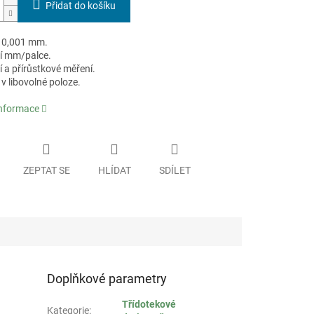
Přidat do košíku
í 0,001 mm.
í mm/palce.
 a přírůstkové měření.
v libovolné poloze.
informace
ZEPTAT SE
HLÍDAT
SDÍLET
Doplňkové parametry
Třídotekové
Kategorie
: