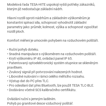
Modelová řada TESA-HITE uspokojí vyšší potřeby zákazníků,
kterým již nedostačuje základní nádrh.
Hlavní rozdíl oproti nádrhům a základním výškoměrům je
konstantní spínací síla, schopnost vyhodnotit základní
parametry jako: průměr, kolmost, výška a schopnost vypočítat
rozdíl ploch.
Komfort měření je umocněn pohybem na vzduchovém polštáři.
• Ruční pohyb doteku.
• Snadná manipulace s výškoměrem na vzduchovém polštáři.
• Krytí výškoměru IP 40, ovládací panel IP 65.
• Patentovaný optoelektronický systém stupnice se skleněným
pravítkem.
• Zvukový signál při potvrzování nalezených hodnot.
• Libovolné nulování v rámci celého měřicího rozsahu.
• Výstup dat do PC přes TLC.
• Pro odesílaní dat přes Bluetooth, lze použít TESA TLC-BLE.
• Dodáváno včetně SCS kalibračního certifikátu.
Ovládání ruční s jemným laděním.
Pohyb po granitové desce vzduchový polštář.