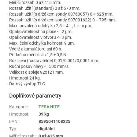
Měřicí rozsah 0 až 415 mm.
Rozsah užití (standard) 0 až 570 mm.
Rozsah užití (s držákem sondy 00760057) 0 ÷ 625 mm.
Rozsah užití (s držákem sondy S07001622) 0 ÷ 795 mm.
Max. povolená odchylka 2,5 + 4 L, L = m µm.
Opakovatelnost na ploše <=2 µm.
Opakovatelnost v otvoru <=3 µm.
Max. čelní odchylka kolmosti 9 µm.
Výdrž akumulátoru asi 60 h.
Přítlačná měřicí síla 1,5 ± 0,5 N.
Rozlišení (nastavitelné) 0,01/0,001/0,0001 mm.
Ruční posuv hlavy <=500 mm/s.
Velikost displeje 92x121 mm.
Hmotnost 24 kg.
Datový výstup TLC.
Doplňkové parametry
Kategorie
:
TESA HITE
Hmotnost
:
39 kg
EAN
:
8595041108225
Typ
:
digitální
Měřicí rozsah
:
0 až 415 mm