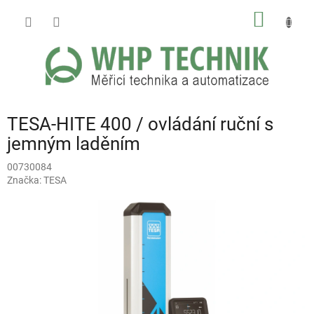
Přejít
NÁKUP
na
obsah
KOŠÍK
TESA-HITE 400 / ovládání ruční s
jemným laděním
00730084
Značka:
TESA