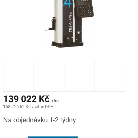
139 022 Kč
/ ks
168 216,62 Kč včetně DPH
Měrná
Na objednávku 1-2 týdny
cena: