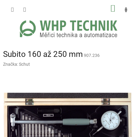
Přejít
NÁKUP
na
obsah
KOŠÍK
Subito 160 až 250 mm
907.236
Značka:
Schut