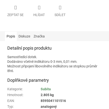
ZEPTAT SE
HLÍDAT
SDÍLET
Popis
Diskuze
Značka
Detailní popis produktu
Samostředící dotek.
Dodáváno včetně indikátoru 0-3 mm, 0,01 mm.
Možnost připojení libovolného indikátoru se stopkou průměr
8h6.
Doplňkové parametry
Kategorie
:
Subita
Hmotnost
:
2.805 kg
EAN
:
8595041101516
Typ
:
analogový