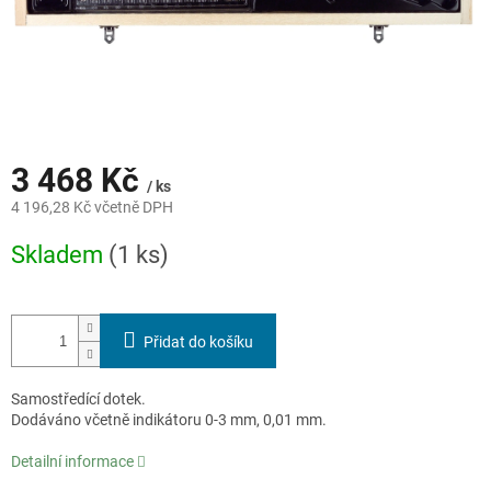
3 468 Kč
/ ks
4 196,28 Kč včetně DPH
Měrná
Skladem
(1 ks)
cena:
Přidat do košíku
Samostředící dotek.
Dodáváno včetně indikátoru 0-3 mm, 0,01 mm.
Detailní informace