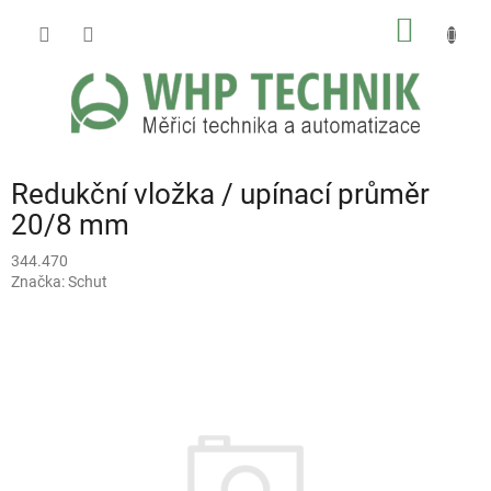
Přejít
NÁKUP
na
obsah
KOŠÍK
Redukční vložka / upínací průměr
20/8 mm
344.470
Značka:
Schut