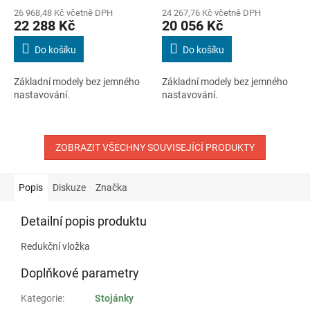
mm
mm
26 968,48 Kč včetně DPH
24 267,76 Kč včetně DPH
22 288 Kč
20 056 Kč
Do košíku
Do košíku
Základní modely bez jemného
Základní modely bez jemného
nastavování.
nastavování.
ZOBRAZIT VŠECHNY SOUVISEJÍCÍ PRODUKTY
Popis
Diskuze
Značka
Detailní popis produktu
Redukční vložka
Doplňkové parametry
Kategorie
:
Stojánky