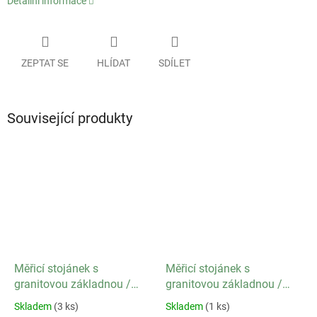
Detailní informace
ZEPTAT SE
HLÍDAT
SDÍLET
Související produkty
Měřicí stojánek s
Měřicí stojánek s
granitovou základnou /
granitovou základnou /
efektivní délka ramene 167
efektivní délka ramene 167
Skladem
(3 ks)
Skladem
(1 ks)
mm / upínací průměr 32
mm / upínací průměr 20