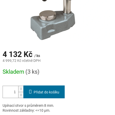
4 132 Kč
/ ks
4 999,72 Kč včetně DPH
Měrná
Skladem
(3 ks)
cena:
Přidat do košíku
Upínací otvor s průměrem 8 mm.
Rovinnost základny: <=10 µm.