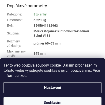
Doplňkové parametry
Kategorie
:
Stojánky
Hmotnost
:
6.221 kg
EAN
:
8595041112963
Měřicí stojánek s litinovou základnou
Skupina
:
Schut #181
Rozměry
průměr 60×65 mm
základny
:
Max. měřený
145 mm
zdvih
:
Typ stolu
:
Kulatý
Tento web používá soubory cookie. Dalším procházením
tohoto webu vyjadřujete souhlas s jejich používáním.. Více
Z
informací
zde
.
á
Vytvořil Shoptet
p
Nastavení
a
t
Copyright 2026
E-shop WHP TECHNIK
. Všechna práva
í
Souhlasím
vyhrazena.