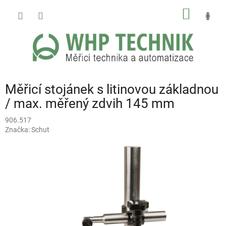
Přejít
NÁKUP
na
obsah
KOŠÍK
Měřicí stojánek s litinovou základnou
/ max. měřený zdvih 145 mm
906.517
Značka:
Schut