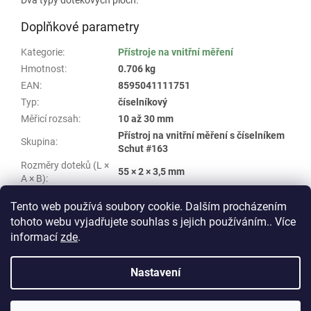
Doplňkové parametry
Kategorie
:
Přístroje na vnitřní měření
Hmotnost
:
0.706 kg
EAN
:
8595041111751
Typ
:
číselníkový
Měřicí rozsah
:
10 až 30 mm
Přístroj na vnitřní měření s číselníkem
Skupina
:
Schut #163
Rozměry doteků (L ×
55 × 2 × 3,5 mm
A × B)
:
Typ doteků
:
průměr 1,5 mm
Tento web používá soubory cookie. Dalším procházením
tohoto webu vyjadřujete souhlas s jejich používáním.. Více
Z
informací
zde
.
á
Vytvořil Shoptet
p
Nastavení
a
t
Copyright 2026
E-shop WHP TECHNIK
. Všechna práva