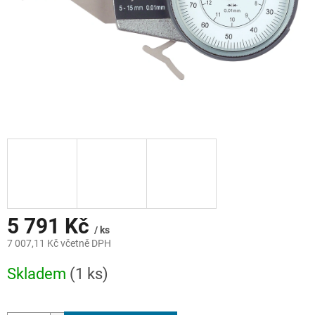
5 791 Kč
/ ks
7 007,11 Kč včetně DPH
Měrná
Skladem
(1 ks)
cena: