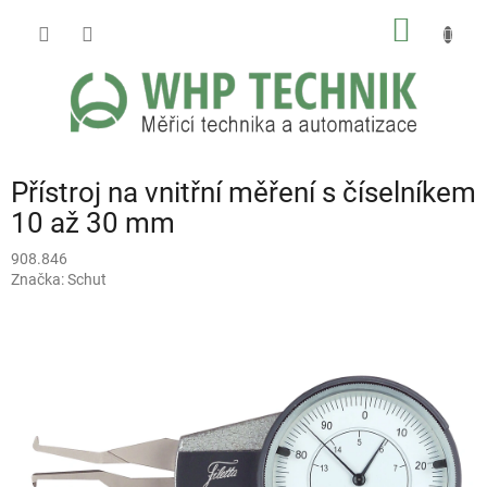
Přejít
NÁKUP
na
obsah
KOŠÍK
Přístroj na vnitřní měření s číselníkem
10 až 30 mm
908.846
Značka:
Schut