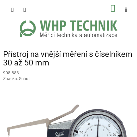
Přejít
NÁKUP
na
obsah
KOŠÍK
Přístroj na vnější měření s číselníkem
30 až 50 mm
908.883
Značka:
Schut