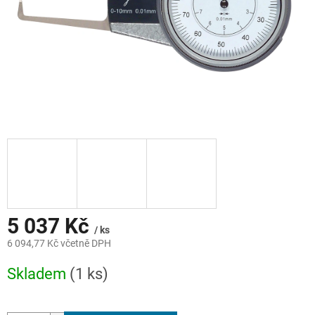
5 037 Kč
/ ks
6 094,77 Kč včetně DPH
Měrná
Skladem
(1 ks)
cena: