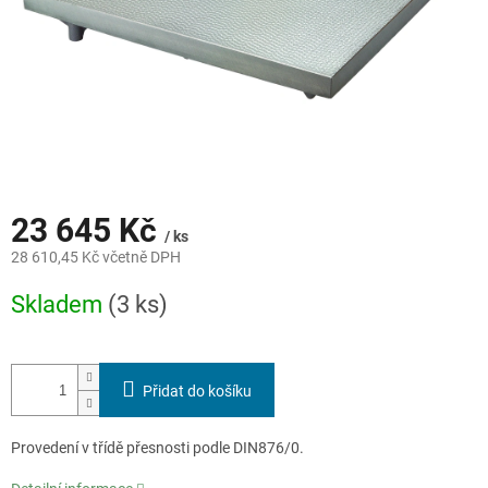
23 645 Kč
/ ks
28 610,45 Kč včetně DPH
Měrná
Skladem
(3 ks)
cena:
Přidat do košíku
Provedení v třídě přesnosti podle DIN876/0.