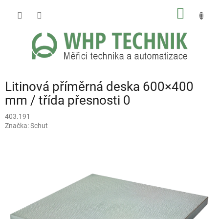
Přejít
NÁKUP
na
obsah
KOŠÍK
Litinová příměrná deska 600×400
mm / třída přesnosti 0
403.191
Značka:
Schut