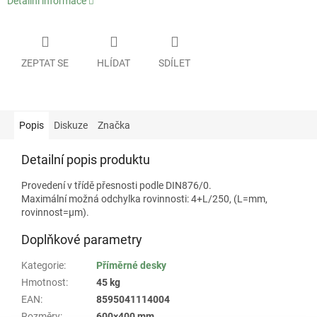
Detailní informace
ZEPTAT SE
HLÍDAT
SDÍLET
Popis
Diskuze
Značka
Detailní popis produktu
Provedení v třídě přesnosti podle DIN876/0.
Maximální možná odchylka rovinnosti: 4+L/250, (L=mm,
rovinnost=µm).
Doplňkové parametry
Kategorie
:
Příměrné desky
Hmotnost
:
45 kg
EAN
:
8595041114004
Rozměry
:
600×400 mm