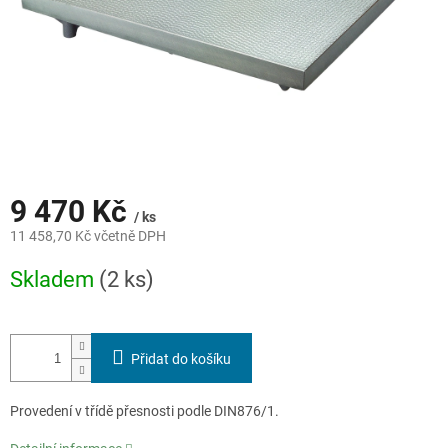
9 470 Kč
/ ks
11 458,70 Kč včetně DPH
Měrná
Skladem
(2 ks)
cena:
Přidat do košíku
Provedení v třídě přesnosti podle DIN876/1.