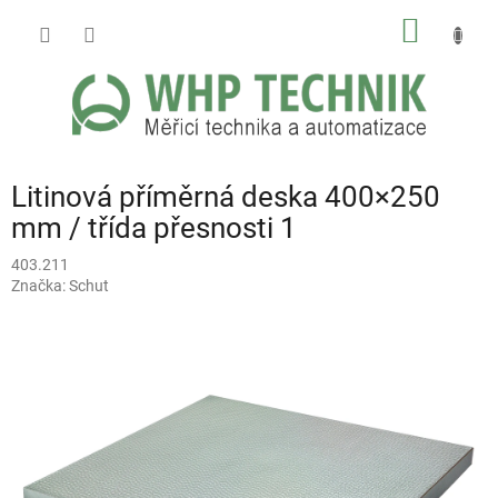
Přejít
NÁKUP
na
obsah
KOŠÍK
Litinová příměrná deska 400×250
mm / třída přesnosti 1
403.211
Značka:
Schut