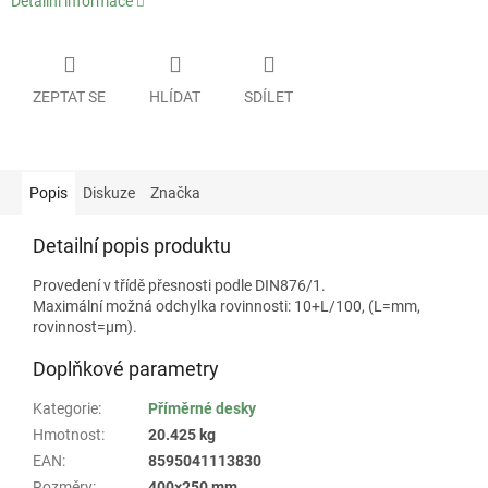
Detailní informace
ZEPTAT SE
HLÍDAT
SDÍLET
Popis
Diskuze
Značka
Detailní popis produktu
Provedení v třídě přesnosti podle DIN876/1.
Maximální možná odchylka rovinnosti: 10+L/100, (L=mm,
rovinnost=µm).
Doplňkové parametry
Kategorie
:
Příměrné desky
Hmotnost
:
20.425 kg
EAN
:
8595041113830
Rozměry
:
400×250 mm