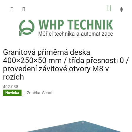
Přejít
NÁKUP
na
obsah
KOŠÍK
Granitová příměrná deska
400×250×50 mm / třída přesnosti 0 /
provedení závitové otvory M8 v
rozích
402.038
Značka:
Schut
Novinka