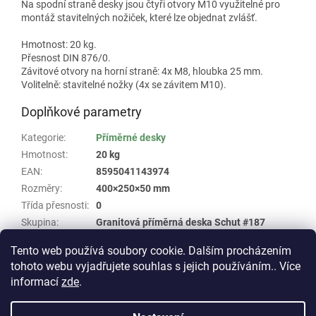
Na spodní straně desky jsou čtyři otvory M10 využitelné pro
montáž stavitelných nožiček, které lze objednat zvlášť.
Hmotnost: 20 kg.
Přesnost DIN 876/0.
Závitové otvory na horní straně: 4x M8, hloubka 25 mm.
Volitelně: stavitelné nožky (4x se závitem M10).
Doplňkové parametry
Kategorie
:
Příměrné desky
Hmotnost
:
20 kg
EAN
:
8595041143974
Rozměry
:
400×250×50 mm
Třída přesnosti
:
0
Skupina
:
Granitová příměrná deska Schut #187
Provedení
:
závitové otvory M8 v rozích
Tento web používá soubory cookie. Dalším procházením
tohoto webu vyjadřujete souhlas s jejich používáním.. Více
Z
informací
zde
.
á
Vytvořil Shoptet
p