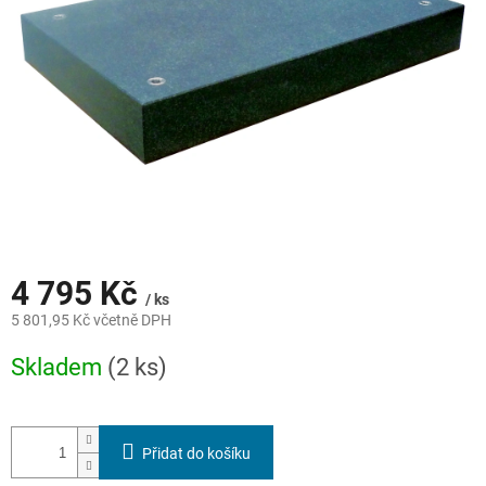
4 795 Kč
/ ks
5 801,95 Kč včetně DPH
Měrná
Skladem
(2 ks)
cena:
Přidat do košíku