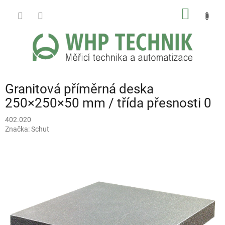
Přejít
NÁKUP
na
obsah
KOŠÍK
Granitová příměrná deska
250×250×50 mm / třída přesnosti 0
402.020
Značka:
Schut