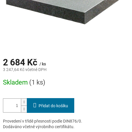
2 684 Kč
/ ks
3 247,64 Kč včetně DPH
Měrná
Skladem
(1 ks)
cena:
Přidat do košíku
Provedení v třídě přesnosti podle DIN876/0.
Dodáváno včetně výrobního certifikátu.