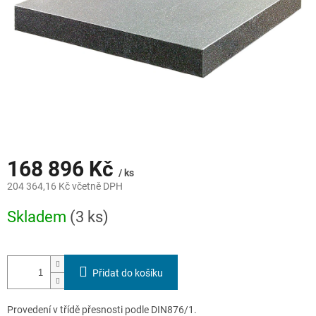
168 896 Kč
/ ks
204 364,16 Kč včetně DPH
Měrná
Skladem
(3 ks)
cena:
Přidat do košíku
Provedení v třídě přesnosti podle DIN876/1.