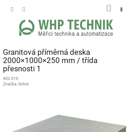
Přejít
NÁKUP
na
obsah
KOŠÍK
Granitová příměrná deska
2000×1000×250 mm / třída
přesnosti 1
402.016
Značka:
Schut