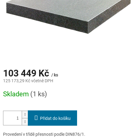
103 449 Kč
/ ks
125 173,29 Kč včetně DPH
Měrná
Skladem
(1 ks)
cena:
Přidat do košíku
Provedení v třídě přesnosti podle DIN876/1.