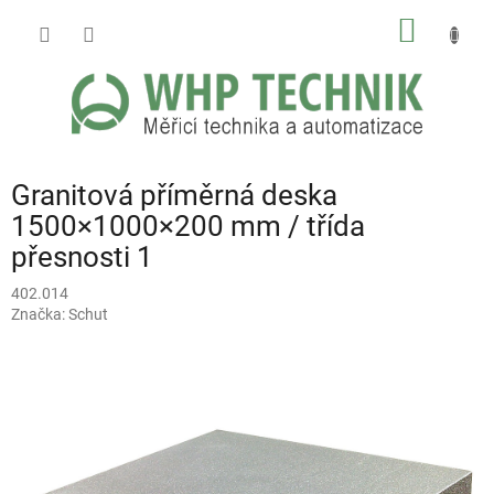
Přejít
NÁKUP
na
obsah
KOŠÍK
Granitová příměrná deska
1500×1000×200 mm / třída
přesnosti 1
402.014
Značka:
Schut