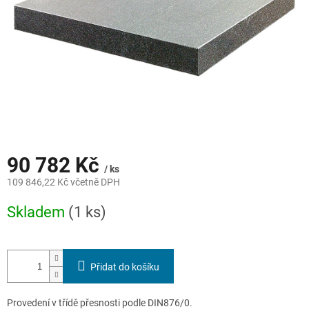
90 782 Kč
/ ks
109 846,22 Kč včetně DPH
Měrná
Skladem
(1 ks)
cena:
Přidat do košíku
Provedení v třídě přesnosti podle DIN876/0.