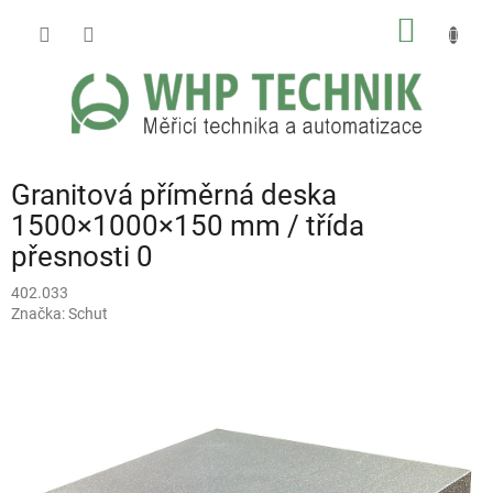
Přejít
NÁKUP
na
obsah
KOŠÍK
Granitová příměrná deska
1500×1000×150 mm / třída
přesnosti 0
402.033
Značka:
Schut