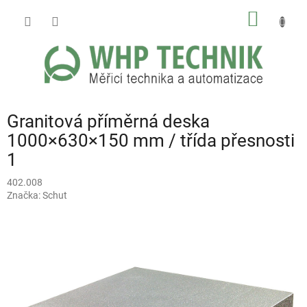
Přejít
NÁKUP
na
obsah
KOŠÍK
Granitová příměrná deska
1000×630×150 mm / třída přesnosti
1
402.008
Značka:
Schut