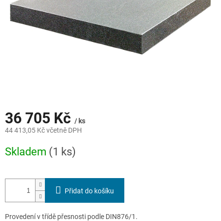
36 705 Kč
/ ks
44 413,05 Kč včetně DPH
Měrná
Skladem
(1 ks)
cena:
Přidat do košíku
Provedení v třídě přesnosti podle DIN876/1.