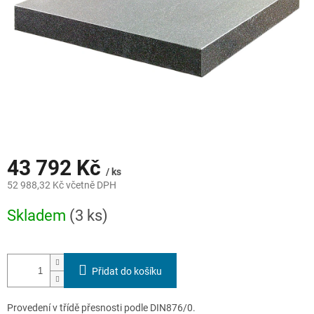
43 792 Kč
/ ks
52 988,32 Kč včetně DPH
Měrná
Skladem
(3 ks)
cena:
Přidat do košíku
Provedení v třídě přesnosti podle DIN876/0.