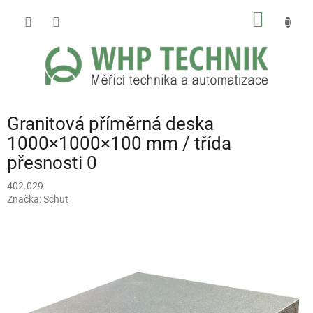
Přejít
NÁKUP
na
obsah
KOŠÍK
Granitová příměrná deska
1000×1000×100 mm / třída
přesnosti 0
402.029
Značka:
Schut