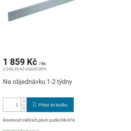
1 859 Kč
/ ks
2 249,39 Kč včetně DPH
Měrná
Na objednávku 1-2 týdny
cena:
Přidat do košíku
Rovinnost měřicích ploch podle DIN 874.