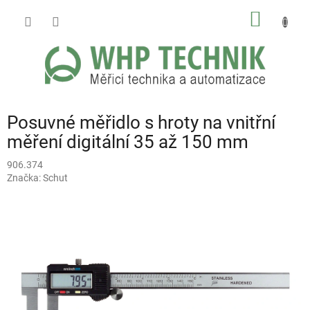
Přejít
NÁKUP
na
obsah
KOŠÍK
Posuvné měřidlo s hroty na vnitřní
měření digitální 35 až 150 mm
906.374
Značka:
Schut