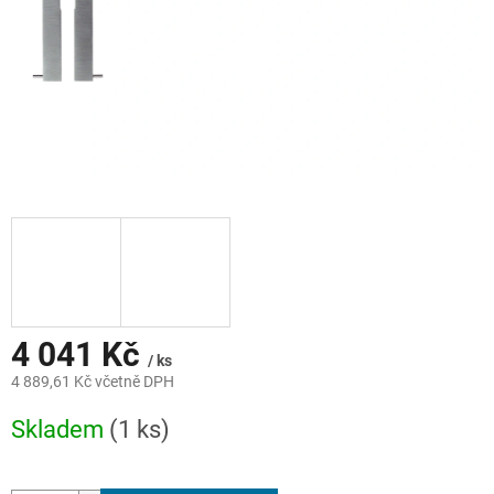
4 041 Kč
/ ks
4 889,61 Kč včetně DPH
Měrná
Skladem
(1 ks)
cena: