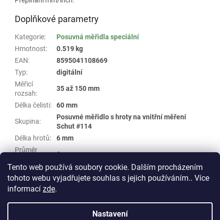
Doplňkové parametry
Kategorie
:
Posuvná měřidla speciální
Hmotnost
:
0.519 kg
EAN
:
8595041108669
Typ
:
digitální
Měřicí
35 až 150 mm
rozsah
:
Délka čelisti
:
60 mm
Posuvné měřidlo s hroty na vnitřní měření
Skupina
:
Schut #114
Délka hrotů
:
6 mm
Průměr
2 mm
hrotů
:
Tento web používá soubory cookie. Dalším procházením
tohoto webu vyjadřujete souhlas s jejich používáním.. Více
Z
informací
zde
.
á
Vytvořil Shoptet
p
Nastavení
a