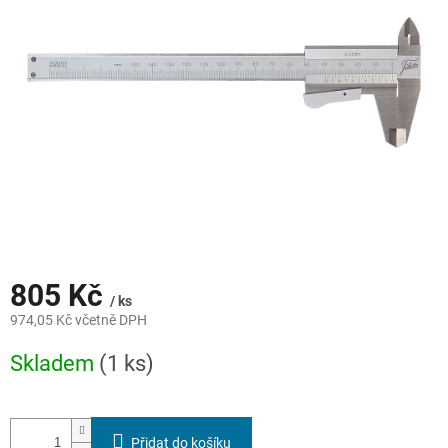
805 Kč
/ ks
974,05 Kč včetně DPH
Měrná
Skladem
(1 ks)
cena:
Přidat do košíku