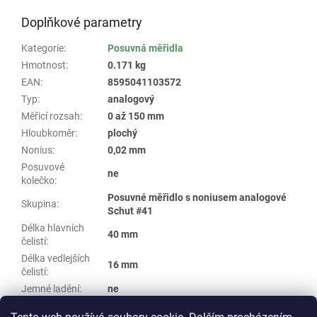
Doplňkové parametry
Kategorie
:
Posuvná měřidla
Hmotnost
:
0.171 kg
EAN
:
8595041103572
Typ
:
analogový
Měřicí rozsah
:
0 až 150 mm
Hloubkoměr
:
plochý
Nonius
:
0,02 mm
Posuvové
ne
kolečko
:
Posuvné měřidlo s noniusem analogové
Skupina
:
Schut #41
Délka hlavních
40 mm
čelistí
:
Délka vedlejších
16 mm
čelistí
:
Jemné ladění
:
ne
Verze
:
pro leváky