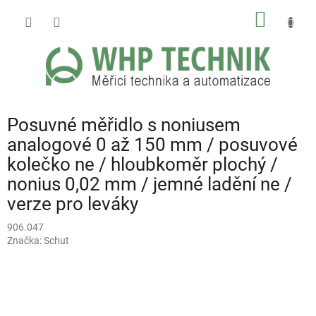
Přejít
NÁKUP
na
obsah
KOŠÍK
Posuvné měřidlo s noniusem
analogové 0 až 150 mm / posuvové
kolečko ne / hloubkoměr plochý /
nonius 0,02 mm / jemné ladění ne /
verze pro leváky
906.047
Značka:
Schut