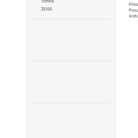
Trimos
Přes
ZEISS
Posu
Aret