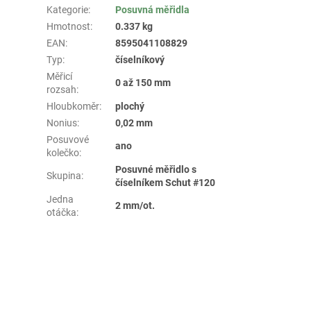
Kategorie
:
Posuvná měřidla
Hmotnost
:
0.337 kg
EAN
:
8595041108829
Typ
:
číselníkový
Měřicí
0 až 150 mm
rozsah
:
Hloubkoměr
:
plochý
Nonius
:
0,02 mm
Posuvové
ano
kolečko
:
Posuvné měřidlo s
Skupina
:
číselníkem Schut #120
Jedna
2 mm/ot.
otáčka
: