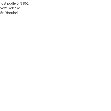
nost podle DIN 862.
vové kolečko.
ační šroubek.