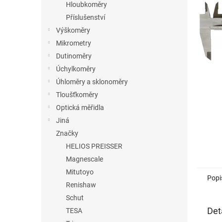
a
Hloubkoměry
n
Příslušenství
e
Výškoměry
l
Mikrometry
Dutinoměry
Úchylkoměry
Úhloměry a sklonoměry
Tloušťkoměry
Optická měřidla
Jiná
Značky
HELIOS PREISSER
Magnescale
Mitutoyo
Popi
Renishaw
Schut
Det
TESA