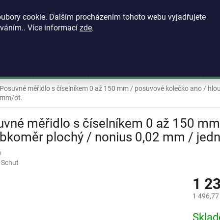
KONTAKTY
VŠEOBECNÉ OBCHODNÍ PODMÍNKY
ZÁSADY OCH
ubory cookie. Dalším procházením tohoto webu vyjadřujete
íváním.. Více informací
zde
.
HLEDAT
škoměry
Mikrometry
Dutinoměry
Úchylkoměry
Ú
Posuvné měřidlo s číselníkem 0 až 150 mm / posuvové kolečko ano / hlo
mm/ot.
vné měřidlo s číselníkem 0 až 150 mm
bkoměr plochý / nonius 0,02 mm / jed
0
:
Schut
1 2
1 496,77
Měrná
Skla
cena: