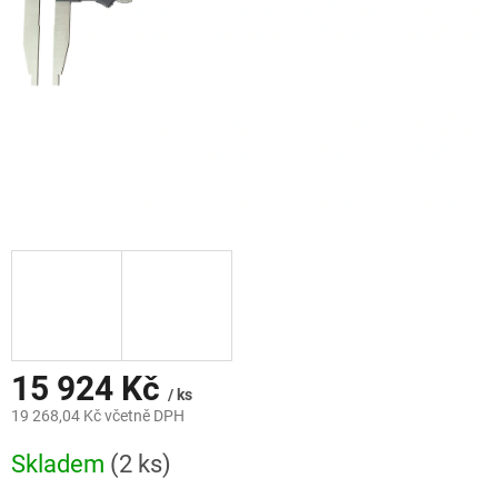
15 924 Kč
/ ks
19 268,04 Kč včetně DPH
Měrná
Skladem
(2 ks)
cena: