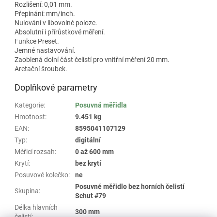
Rozlišení: 0,01 mm.
Přepínání: mm/inch.
Nulování v libovolné poloze.
Absolutní i přírůstkové měření.
Funkce Preset.
Jemné nastavování.
Zaoblená dolní část čelistí pro vnitřní měření 20 mm.
Aretační šroubek.
Doplňkové parametry
Kategorie
:
Posuvná měřidla
Hmotnost
:
9.451 kg
EAN
:
8595041107129
Typ
:
digitální
Měřicí rozsah
:
0 až 600 mm
Krytí
:
bez krytí
Posuvové kolečko
:
ne
Posuvné měřidlo bez horních čelistí
Skupina
:
Schut #79
Délka hlavních
300 mm
čelistí
: