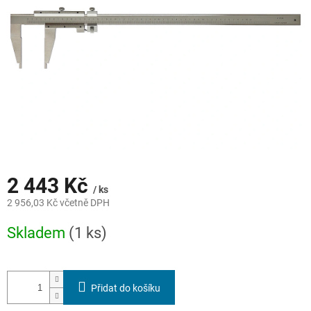
2 443 Kč
/ ks
2 956,03 Kč včetně DPH
Měrná
Skladem
(1 ks)
cena:
Přidat do košíku