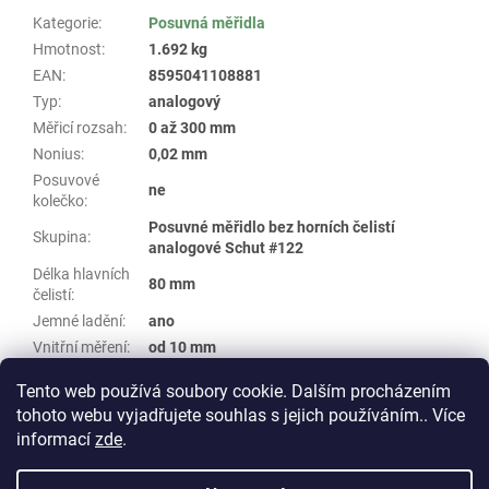
Kategorie
:
Posuvná měřidla
Hmotnost
:
1.692 kg
EAN
:
8595041108881
Typ
:
analogový
Měřicí rozsah
:
0 až 300 mm
Nonius
:
0,02 mm
Posuvové
ne
kolečko
:
Posuvné měřidlo bez horních čelistí
Skupina
:
analogové Schut #122
Délka hlavních
80 mm
čelistí
:
Jemné ladění
:
ano
Vnitřní měření
:
od 10 mm
Hloubkoměr
:
ne
Tento web používá soubory cookie. Dalším procházením
tohoto webu vyjadřujete souhlas s jejich používáním.. Více
Z
informací
zde
.
á
Vytvořil Shoptet
p