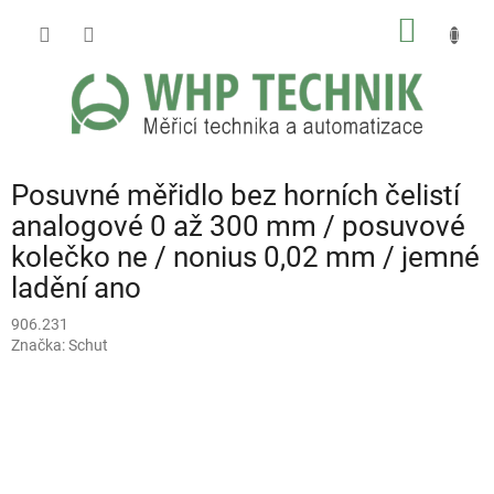
Přejít
NÁKUP
na
obsah
KOŠÍK
Posuvné měřidlo bez horních čelistí
analogové 0 až 300 mm / posuvové
kolečko ne / nonius 0,02 mm / jemné
ladění ano
906.231
Značka:
Schut