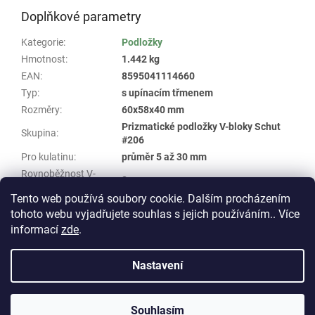
Doplňkové parametry
Kategorie
:
Podložky
Hmotnost
:
1.442 kg
EAN
:
8595041114660
Typ
:
s upínacím třmenem
Rozměry
:
60x58x40 mm
Prizmatické podložky V-bloky Schut
Skupina
:
#206
Pro kulatinu
:
průměr 5 až 30 mm
Rovnoběžnost V-
8 µm
bloků
:
Tento web používá soubory cookie. Dalším procházením
tohoto webu vyjadřujete souhlas s jejich používáním.. Více
Z
informací
zde
.
á
Vytvořil Shoptet
p
Nastavení
a
t
Copyright 2026
E-shop WHP TECHNIK
. Všechna práva
í
Souhlasím
vyhrazena.