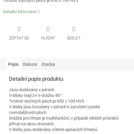
Tvrdost styčných ploch je 650 ± 100 HV5.
Detailní informace
ZEPTAT SE
HLÍDAT
SDÍLET
Popis
Diskuze
Značka
Detailní popis produktu
Jsou dodávány v párech.
V-bloky mají 2× V-drážku 90 °.
Tvrdost styčných ploch je 650 ± 100 HV5.
V-bloky jsou broušeny v párech k zaručení vysoké
rovnoběžnosti ploch.
Drážka pro třmen je multifunkční, v případě větších průměrů
přírub na obou stranách.
V-bloky jsou dodávány včetně upínacích třmenů.