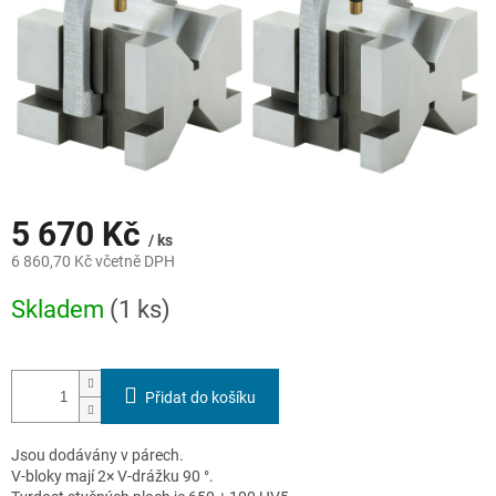
5 670 Kč
/ ks
6 860,70 Kč včetně DPH
Měrná
Skladem
(1 ks)
cena:
Přidat do košíku
Jsou dodávány v párech.
V-bloky mají 2× V-drážku 90 °.