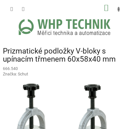
Přejít
NÁKUP
na
obsah
KOŠÍK
Prizmatické podložky V-bloky s
upínacím třmenem 60x58x40 mm
666.540
Značka:
Schut