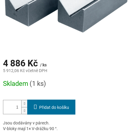
4 886 Kč
/ ks
5 912,06 Kč včetně DPH
Měrná
Skladem
(1 ks)
cena:
Přidat do košíku
Jsou dodávány v párech.
V-bloky mají 1× V-drážku 90 °.