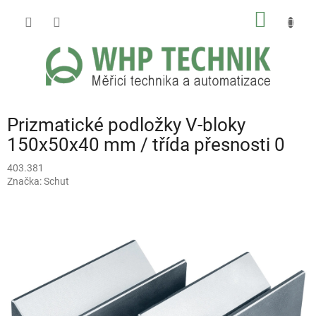
Přejít
NÁKUP
na
obsah
KOŠÍK
Prizmatické podložky V-bloky
150x50x40 mm / třída přesnosti 0
403.381
Značka:
Schut