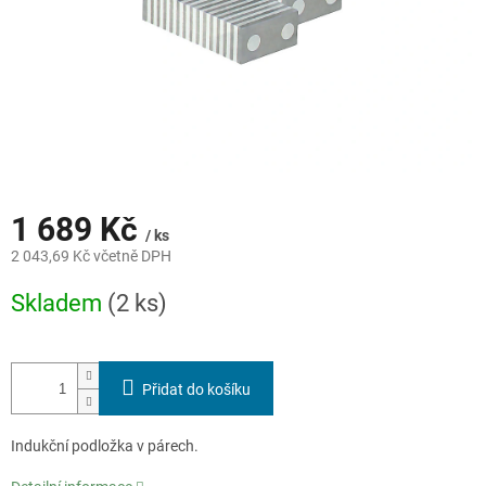
1 689 Kč
/ ks
2 043,69 Kč včetně DPH
Měrná
Skladem
(2 ks)
cena:
Přidat do košíku
Indukční podložka v párech.